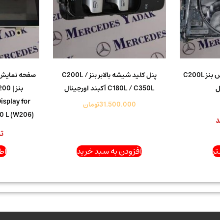
رادیاتور / موتور فن مرسدس بنز C200L
پنل کلید شیشه بالابر بنز C200L /
صفحه نمایش 
ل
C180L / C350L آکبند اورجینال
isplay for
31.500.000
تومان
0 L (W206)
د
ت
ر
افزودن به سبد خرید
اط