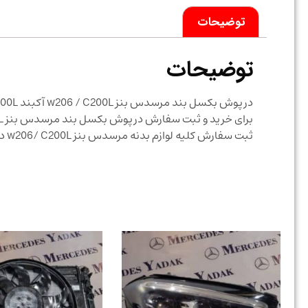
توضیحات
توضیحات
درپوش بکسل بند مرسدس بنز w206 / C200L آکبند Tow Hook Cover for Mercedes-Benz C 200L
برای خرید و ثبت سفارش درپوش بکسل بند مرسدس بنز w206/ C200L آکبند با شرکت مرسدس یدک تماس حاصل نمایید
ثبت سفارش کلیه لوازم بدنه مرسدس بنز w206/ C200L در موتاهترین زمان ممکن انجام میگردد