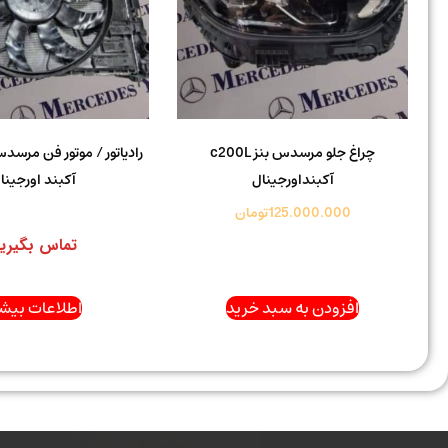
چراغ جلو مرسدس بنز c200L
آکبنداورجینال
آکبند اورجینا
125.000.000
تومان
تماس بگیری
افزودن به سبد خرید
اطلاعات بیشت