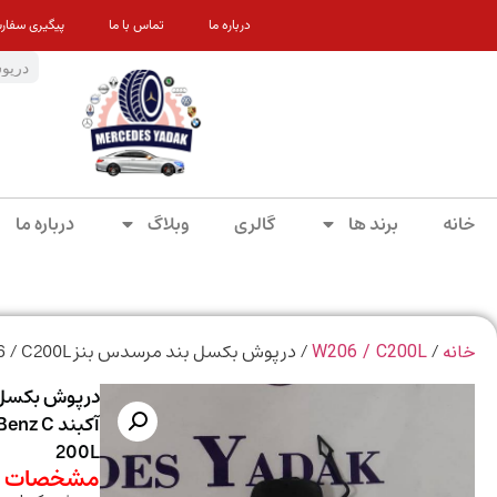
درباره ما
تماس با ما
پیگیری سفار
خانه
برند ها
گالری
وبلاگ
درباره ما
/
/ درپوش بکسل بند مرسدس بنز w206 / C200L آکبند Tow Hook Cover for Mercedes-Benz C 200L
خانه
W206 / C200L
آکبند C
200L
مشخصات م