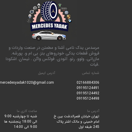
مرسدس یدک نامی آشنا و مطمئن در صنعت واردات و
فروش قطعات یدکی خودروهای بنز. بی ام و. پورشه.
مازراتی. ولوو. رنو. آئودی. فولکس واگن . نیسان. اشکودا
.فیات
شماره تماس
آدرس ایمیل
mercedesyadak1020@gmail.com
0216688430
6
09195124491
09195124492
09195124498
آدرس ما
ساعت کاری ما
تهران خیابان قصرالدشت بین خ
شنبه تا چهارشنبه 9:00
امام خمینی و مالک اشتر پلاک
الی 18:00 پنجشنبه ها
245 طبقه اول
9:00 الی 14:00