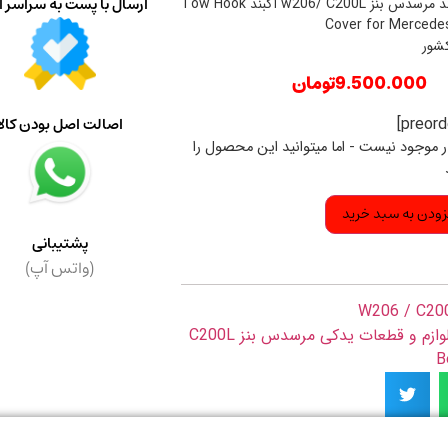
ارسال با پست به سراسر ا
درپوش بکسل بند مرسدس بنز w206/ C200L آکبند Tow Hook
Cover for Mercede
کشور
9.500.000
تومان
اصالت اصل بودن کالا
ار موجود نیست - اما میتوانید این محصول را
زودن به سبد خرید
پشتیبانی
(واتس آپ)
W206 / C20
وازم و قطعات یدکی مرسدس بنز C200L