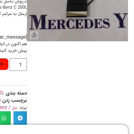
s-Benz C 200L
ارسال به سراسر 
[preorder_message]
هم اکنون در انب
پیش خرید کنید
اف
دسته بندی
0L
برچسب زدن
ل
برند:
بنز / Benz