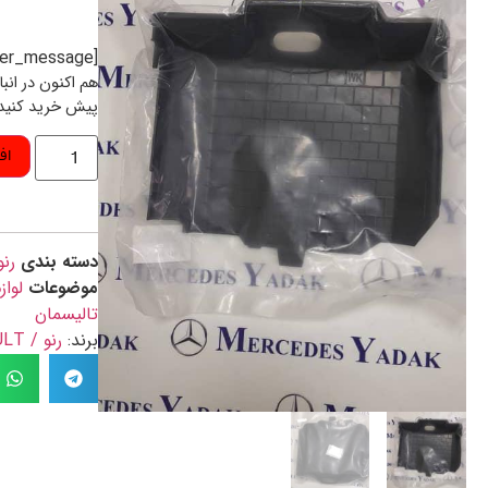
[preorder_message]
هم اکنون در انب
پیش خرید کنید
اف
دسته بندی
رنو
موضوعات
لواز
تالیسمان
برند:
رنو / RENAULT