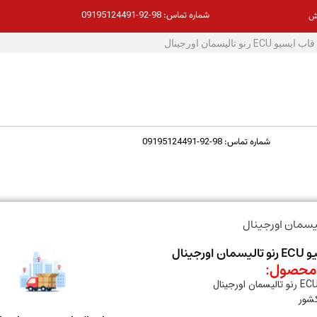
98-92-09195124491
شماره تماس:
ش
98-92-09195124491
شماره تماس:
رجینال
حصول:
کشور