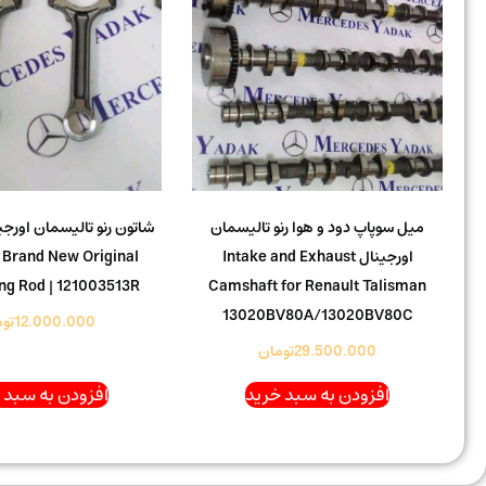
میل سوپاپ دود و هوا رنو تالیسمان
اورجینال Intake and Exhaust
 Brand New Original
ng Rod | 121003513R
Camshaft for Renault Talisman
13020BV80A/13020BV80C
12.000.000
تو
29.500.000
تومان
افزودن به سبد خرید
افزودن به سبد 