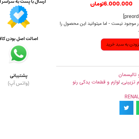
ارسال با پست به سراسر ا
6.000.000
تومان
ار موجود نیست - اما میتوانید این محصول را
اصالت اصل بودن کالا
زودن به سبد خرید
 تالیسمان
پشتیبانی
م تزیینی
,
لوازم و قطعات یدکی رنو
(واتس آپ)