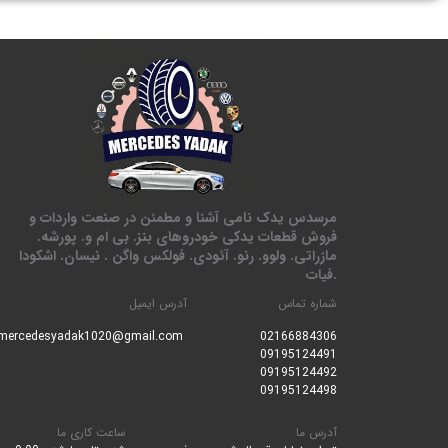
مرسدس یدک نامی آشنا و مطمئن در صنعت واردات و
فروش قطعات یدکی خودروهای بنز. بی ام و. پورشه.
مازراتی. ولوو. رنو. آئودی. فولکس واگن . نیسان. اشکودا
.فیات
شماره تماس
آدرس ایمیل
mercedesyadak1020@gmail.com
0216688430
6
09195124491
09195124492
09195124498
آدرس ما
ساعت کاری ما