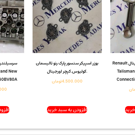
شاتون رنو تالیسمان اورجینال Renault
بوزر اسپیکر سنسور پارک رنو تالیسمان
سرسیلندر ر
Talisman
.کولیوس.کپچر اورجینال
rand New
040BV80A
Connecti
4.500.000
تومان
مان
000
خرید
افزودن به سبد خرید
افزود