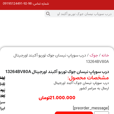
98-92-09195124491
شماره تماس:
0
ت
/
/ درب سوپاپ نیسان جوک توربو آکبند اورجینال
ه
جوک
13264BV8
 سوپاپ نیسان جوک توربو آکبند اورجینال 13264BV80A
خصات محصول:
ارسال
اصالت
پشتیبانی
 سوپاپ نیسان جوک آکبند اورجینال
با
اصل
(واتس
ال به سراسر کشور
آپ)
بودن
پست
به
کالا
21.000.000
تومان
سراسر
ایران