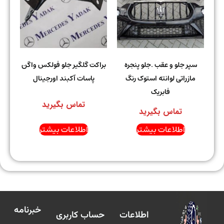
سپر جلو و عقب .جلو پنجره
براکت گلگیر جلو فولکس واگن
مازراتی لوانته استوک رنگ
پاسات آکبند اورجینال
فابریک
تماس بگیرید
تماس بگیرید
اطلاعات بیشتر
اطلاعات بیشتر
خبرنامه
اطلاعات
حساب کاربری