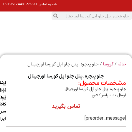
98-92-09195124491
شماره تماس:
0
ت
/
/ جلو پنجره .پنل جلو اپل کورسا اورجینال
ه
کورسا
جلو پنجره .پنل جلو اپل کورسا اورجینال
خصات محصول:
ارسال
اصالت
پشتیبانی
 پنجره .پنل جلو اپل کورسا اورجینال
با
اصل
(واتس
ال به سراسر کشور
آپ)
بودن
پست
به
کالا
تماس بگیرید
سراسر
ایران