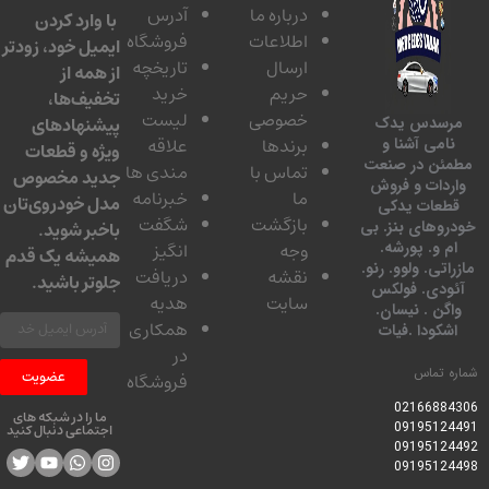
درباره ما
آدرس
با وارد کردن
اطلاعات
فروشگاه
ایمیل خود، زودتر
ارسال
تاریخچه
از همه از
حریم
خرید
تخفیف‌ها،
خصوصی
لیست
پیشنهادهای
سدس یدک
برندها
علاقه
امی آشنا و
ویژه و قطعات
ئن در صنعت
تماس با
مندی ها
جدید مخصوص
دات و فروش
ما
خبرنامه
مدل خودروی‌تان
عات یدکی
بازگشت
شگفت
وهای بنز. بی
باخبر شوید.
 و. پورشه.
وجه
انگیز
همیشه یک قدم
تی. ولوو. رنو.
نقشه
دریافت
جلوتر باشید.
ودی. فولکس
سایت
هدیه
گن . نیسان.
همکاری
کودا .فیات
در
 تماس
عضویت
فروشگاه
0216688
ما را در شبکه های
0919512
اجتماعی دنبال کنید
0919512
0919512