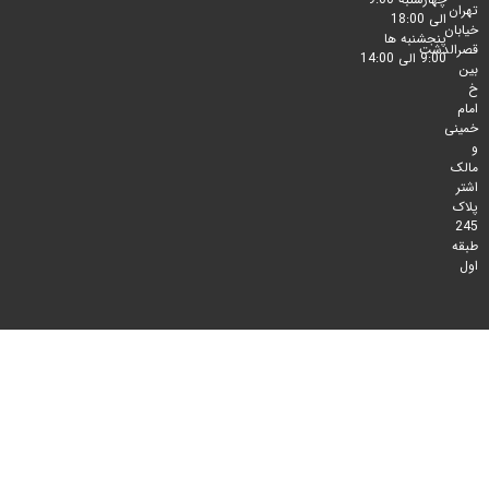
الی 18:00
پنجشنبه ها
لدشت
9:00 الی 14:00