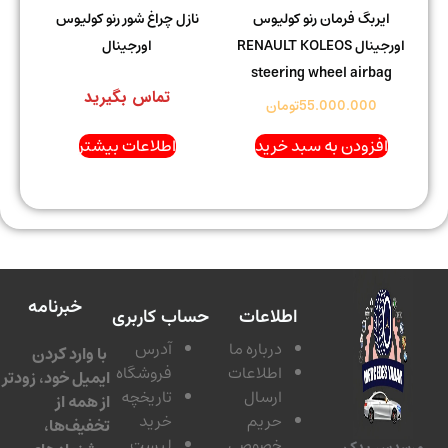
ایربگ فرمان رنو کولیوس
نازل چراغ شور رنو کولیوس
اورجینال RENAULT KOLEOS
اورجینال
steering wheel airbag
تماس بگیرید
55.000.000
تومان
افزودن به سبد خرید
اطلاعات بیشتر
خبرنامه
اطلاعات
حساب کاربری
درباره ما
آدرس
با وارد کردن
اطلاعات
فروشگاه
ایمیل خود، زودتر
ارسال
تاریخچه
از همه از
حریم
خرید
تخفیف‌ها،
خصوصی
لیست
سدس یدک