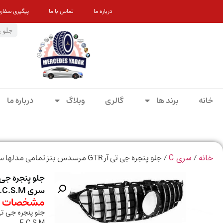
درباره ما
تماس با ما
پیگیری سفار
خانه
برند ها
گالری
وبلاگ
درباره ما
/
/ جلو پنجره جی تی آر GTR مرسدس بنز تمامی مدلها سری E.C.S.M
خانه
سری C
سری E.C.S.M
مشخصات م