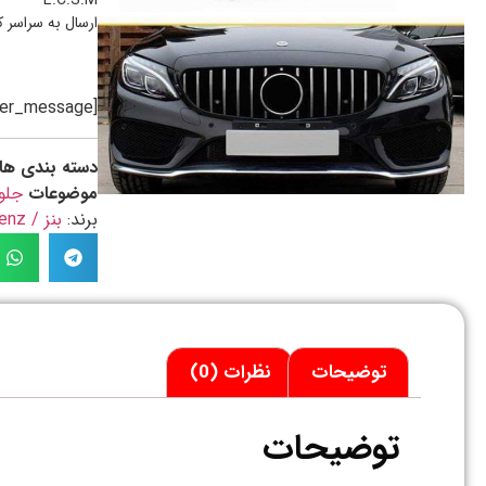
E.C.S.M
ارسال به سراسر 
[preorder_message]
دسته بندی ها
موضوعات
جلو
برند:
بنز / Benz
توضیحات
نظرات (0)
توضیحات