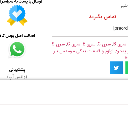
ارسال با پست به سراسر ا
کشور
تماس بگیرید
اصالت اصل بودن کالا
سری B
,
سری C
,
سری E
,
سری G
,
سری S
 پنجره
,
لوازم و قطعات یدکی مرسدس بنز
پشتیبانی
(واتس آپ)