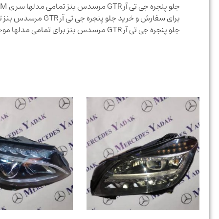
جلو پنجره جی تی آر GTR مرسدس بنز تمامی مدلها سری E.C.S.M
برای سفارش و خرید جلو پنجره جی تی آر GTR مرسدس بنز تمامی مدلها سری E.C.S.M با قیمت مناسب تماس حاصل نمایید
جلو پنجره جی تی آر GTR مرسدس بنز برای تمامی مدلها موجود میباشد