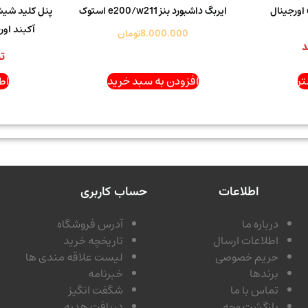
ایربگ داشبورد بنز e200/w211 استوک
آکبند اورجینال 1
8.000.000
تومان
د
ت
ر
افزودن به سبد خرید
اط
اطلاعات
حساب کاربری
درباره ما
آدرس فروشگاه
اطلاعات ارسال
تاریخچه خرید
حریم خصوصی
لیست علاقه مندی ها
برندها
خبرنامه
تماس با ما
شگفت انگیز
بازگشت وجه
دریافت هدیه