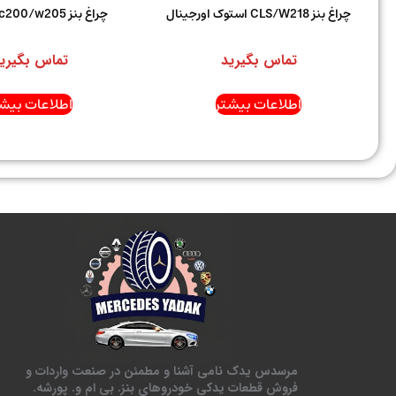
چراغ بنز CLS/W218 استوک اورجینال
چراغ بنز c200/w205 اورجینال
تماس بگیرید
تماس بگیری
اطلاعات بیشتر
اطلاعات بیشت
مرسدس یدک نامی آشنا و مطمئن در صنعت واردات و
فروش قطعات یدکی خودروهای بنز. بی ام و. پورشه.