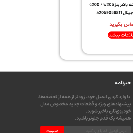
پنل کلید شیشه بالابر بنز c200 / w205
a205905681
ماس بگیرید
لاعات بیشتر
خبرنامه
با وارد کردن ایمیل خود، زودتر از همه از تخفیف‌ها،
پیشنهادهای ویژه و قطعات جدید مخصوص مدل
خودروی‌تان باخبر شوید.
همیشه یک قدم جلوتر باشید.
عضویت