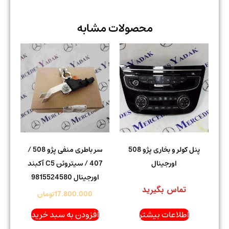
محصولات مشابه
پنل کولر و بخاری پژو 508
سر باطری منفی پژو 508 /
اورجینال
407 / سیتروئن C5 آکبند
اورجینال 9815524580
تماس بگیرید
17.800.000
تومان
اطلاعات بیشتر
افزودن به سبد خرید