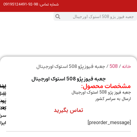
98-92-09195124491
شماره تماس:
0
ت
/
/ جعبه فیوز پژو 508 استوک اورجینال
ه
508
جعبه فیوز پژو 508 استوک اورجینال
خصات محصول:
ارسال
اصالت
پشتیبانی
وز پژو 508 استوک اورجینال
با
اصل
(واتس
ال به سراسر کشور
آپ)
بودن
پست
به
کالا
تماس بگیرید
سراسر
ایران