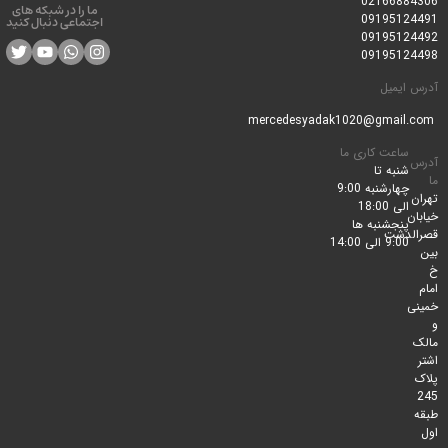
0216688
ما را در شبکه های
0919512
اجتماعی دنبال کنید
0919512
0919512
ایمیل
ساعت کاری ما
شنبه تا
چهارشنبه 9:00
الی 18:00
پنجشنبه ها
لدشت
9:00 الی 14:00