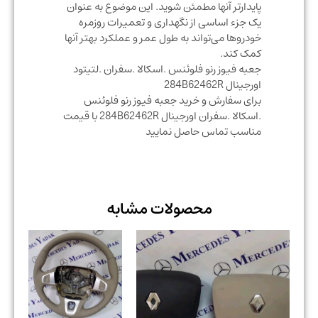
پایدارتر آنها مطمئن شوید. این موضوع به عنوان
یک جزء اساسی از نگهداری و تعمیرات روزمره
خودروها می‌تواند به طول عمر و عملکرد بهتر آنها
کمک کند.
جعبه فیوز رنو فلوئنس .اسکالا .سفران .لتیتود
اورجینال 284B62462R
برای سفارش و خرید جعبه فیوز رنو فلوئنس
.اسکالا .سفران اورجینال 284B62462R با قیمت
مناسب تماس حاصل نمایید
محصولات مشابه