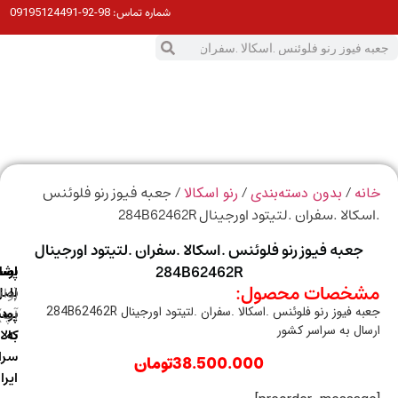
98-92-09195124491
شماره تماس:
0
ت
/
/
/ جعبه فیوز رنو فلوئنس
ه
بدون دسته‌بندی
رنو اسکالا
الا .سفران .لتیتود اورجینال 284B62462R
جعبه فیوز رنو فلوئنس .اسکالا .سفران .لتیتود اورجینال
284B62462R
ارسال
اصالت
پشتیبانی
خصات محصول:
با
اصل
(واتس
 فیوز رنو فلوئنس .اسکالا .سفران .لتیتود اورجینال 284B62462R
آپ)
بودن
پست
ال به سراسر کشور
به
کالا
سراسر
38.500.000
تومان
ایران