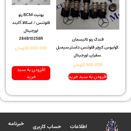
یونیت BCM رنو
فلوئنس / اسکالا آکبند
اورجینال
284B10258R
فندک رنو تالیسمان
.کولیوس.کپچر.فلوئنس.داستر.سیمبل
32.000.000
تومان
.سفران.اورجینال
2.500.000
تومان
افزودن به سبد
افزودن به سبد خرید
خرید
خبرنامه
اطلاعات
حساب کاربری