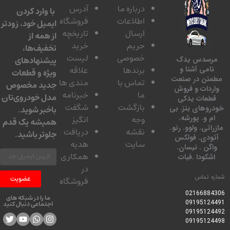
درباره ما
آدرس
با وارد کردن
اطلاعات
فروشگاه
ایمیل خود، زودتر
ارسال
تاریخچه
از همه از
حریم
خرید
تخفیف‌ها،
خصوصی
لیست
پیشنهادهای
سدس یدک
برندها
علاقه
امی آشنا و
ویژه و قطعات
ئن در صنعت
تماس با
مندی ها
جدید مخصوص
دات و فروش
ما
خبرنامه
مدل خودروی‌تان
عات یدکی
بازگشت
شگفت
وهای بنز. بی
باخبر شوید.
 و. پورشه.
وجه
انگیز
همیشه یک قدم
تی. ولوو. رنو.
نقشه
دریافت
جلوتر باشید.
ودی. فولکس
سایت
هدیه
گن . نیسان.
همکاری
کودا .فیات
در
 تماس
عضویت
فروشگاه
0216688
ما را در شبکه های
0919512
اجتماعی دنبال کنید
0919512
0919512