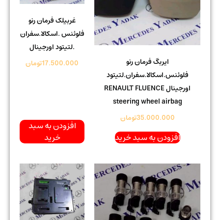
غربیلک فرمان رنو
فلوئنس .اسکالا.سفران
.لتیتود اورجینال
ایربگ فرمان رنو
17.500.000
تومان
فلوئنس.اسکالا.سفران.لتیتود
اورجینال RENAULT FLUENCE
steering wheel airbag
35.000.000
تومان
افزودن به سبد
افزودن به سبد خرید
خرید