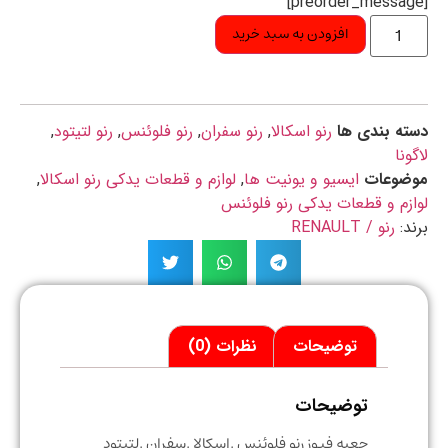
افزودن به سبد خرید
ه بندی ها
رنو اسکالا
,
رنو سفران
,
رنو فلوئنس
,
رنو لتیتود
,
ونا
ضوعات
ایسیو و یونیت ها
,
لوازم و قطعات یدکی رنو اسکالا
,
زم و قطعات یدکی رنو فلوئنس
د:
رنو / RENAULT
توضیحات
نظرات (0)
توضیحات
جعبه فیوز رنو فلوئنس .اسکالا .سفران .لتیتود