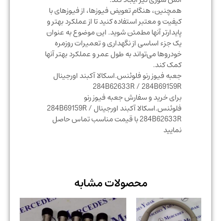
همچنین، هنگام تعویض فیوزها، از فیوزهای با
کیفیت و معتبر استفاده کنید تا از عملکرد بهتر و
پایدارتر آنها مطمئن شوید. این موضوع به عنوان
یک جزء اساسی از نگهداری و تعمیرات روزمره
خودروها می‌تواند به طول عمر و عملکرد بهتر آنها
کمک کند.
جعبه فیوز رنو فلوئنس.اسکالا آکبند اورجینال
284B62633R / 284B69159R
برای خرید و سفارش جعبه فیوز رنو
فلوئنس.اسکالا آکبند اورجینال 284B69159R /
284B62633R با قیمت مناسب تماس حاصل
نمایید
محصولات مشابه