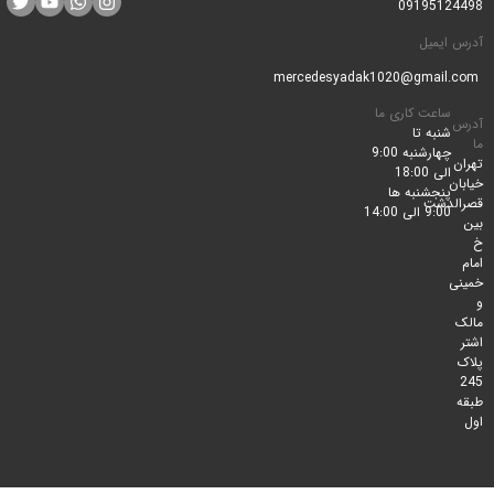
0919512
ایمیل
ساعت کاری ما
شنبه تا
چهارشنبه 9:00
الی 18:00
پنجشنبه ها
لدشت
9:00 الی 14:00