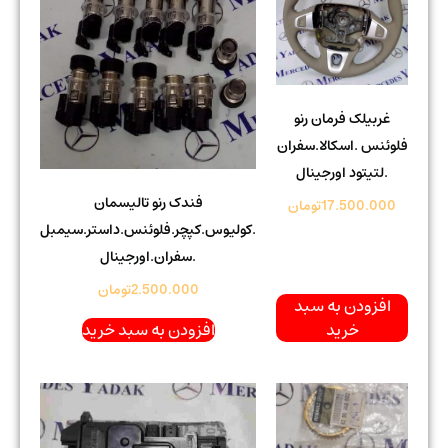
غربیلک فرمان رنو
فلوئنس .اسکالا.سفران
.لتیتود اورجینال
فندک رنو تالیسمان
17.500.000
تومان
.کولیوس.کپچر.فلوئنس.داستر.سیمبل
.سفران.اورجینال
2.500.000
تومان
افزودن به سبد
خرید
افزودن به سبد خرید