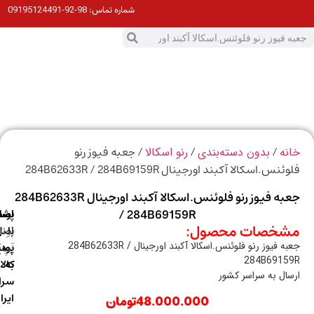
98-92-09195124491
شماره تماس:
0
ت
/
/
/ جعبه فیوز رنو
ه
بدون دسته‌بندی
رنو اسکالا
س.اسکالا آکبند اورجینال 284B62633R / 284B69159R
جعبه فیوز رنو فلوئنس.اسکالا آکبند اورجینال 284B62633R
/ 284B69159R
ارسال
اصالت
پشتیبانی
خصات محصول:
با
اصل
(واتس
جعبه فیوز رنو فلوئنس.اسکالا آکبند اورجینال 284B62633R /
آپ)
بودن
پست
284B6915
به
کالا
ال به سراسر کشور
سراسر
ایران
48.000.000
تومان