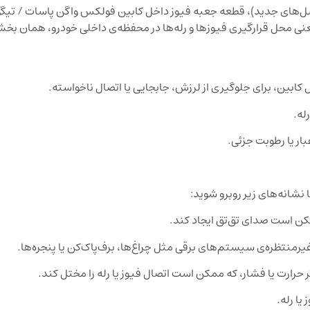
روی Passat (نسل B8 / 3G) و همچنین Tiguan (نسل‌های جدید)، قطعه جعبه فیوز داخل کابین فولکس واگن پاسات 
یعنی محل قرارگیری فیوزها و رله‌ها در محفظه‌ی داخلی خودرو، همان بخ
 کابین، برای جلوگیری از لرزش، جابجایی یا اتصال ناخواسته.
له.
ار یا رطوبت جزئی.
نشانه‌های زیر روبرو شوید:
مکن است صدای تق‌تق ایجاد کند.
رمنتظره‌ی سیستم‌های برقی مثل چراغ‌ها، برف‌پاک‌کن یا پنجره‌ها.
 حرارت یا فشار، که ممکن است اتصال فیوز یا رله را مختل کند.
یا رله.