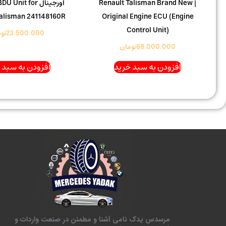
| Renault Talisman Brand New
اورجینال Unit for
Talisman 241148160R
Original Engine ECU (Engine
Control Unit)
23.500.000
تو
68.000.000
تومان
افزودن به سبد خرید
افزودن به سبد 
مرسدس یدک نامی آشنا و مطمئن در صنعت واردات و