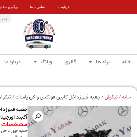
درباره ما
تماس با ما
پیگیری سفار
خانه
برند ها
گالری
وبلاگ
درباره ما
/
/ جعبه فیوز داخل کابین فولکس واگن پاسات / تیگوان 
خانه
تیگوان
جعبه فیوز دا
آکبند اورجینا
مشخصات م
جعبه فیوز داخل 