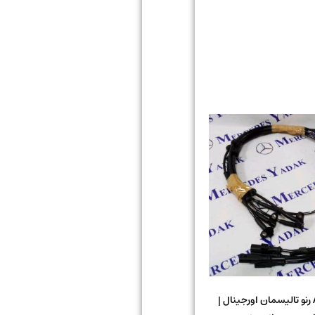
سنسور ABS رنو تالیسمان اورجینال |