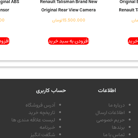
Original BDU 
Renault Talisman Brand New
iginal ABS
ensor
Original Rear View Camera
Renault 
مان
15.500.000
تومان
00
خرید
افزودن به سبد خرید
افزود
اطلاعات
حساب کاربری
درباره ما
آدرس فروشگاه
اطلاعات ارسال
تاریخچه خرید
حریم خصوصی
لیست علاقه مندی ها
برندها
خبرنامه
تماس با ما
شگفت انگیز