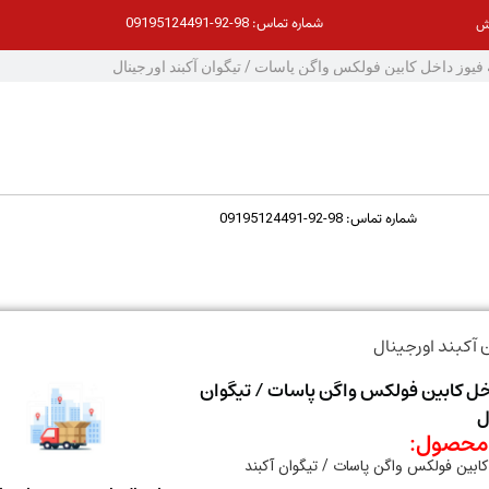
98-92-09195124491
شماره تماس:
ش
98-92-09195124491
شماره تماس:
آکبند اورجینال
خل کابین فولکس واگن پاسات / تیگوان
ل
حصول:
کابین فولکس واگن پاسات / تیگوان آکبند