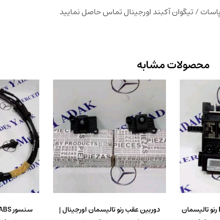
اسات / تیگوان آکبند اورجینال تماس حاصل نمایید
محصولات مشابه
جعبه فیوز کنار باطری BDU رنو تالیسمان
دوربین عقب رنو تالیسمان اورجینال |