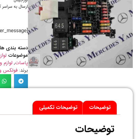
اورجینال
ارسال به سراسر 
[preorder_message]
دسته بندی ها
موضوعات
لواز
پاسات
,
لوازم 
برند:
فولکس واگن / N
توضیحات
توضیحات تکمیلی
توضیحات