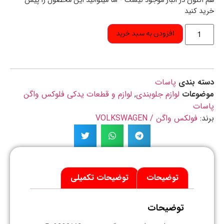
اکنون در انبار موجود نیست - اما میتوانید این محصول را پیش
د کنید
افزودن به سبد خرید
ه بندی
پاسات
ضوعات
لوازم جلوبندی
,
لوازم و قطعات یدکی فلوکس واگن
سات
د:
فولکس واگن / VOLKSWAGEN
توضیحات
توضیحات تکمیلی
توضیحات