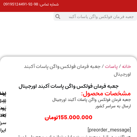
98-92-09195124491
شماره تماس:
0
ت
/
/ جعبه فرمان فولکس واگن پاسات آکبند
ه
پاسات
جینال
جعبه فرمان فولکس واگن پاسات آکبند اورجینال
خصات محصول:
ارسال
اصالت
پشتیبانی
ه فرمان فولکس واگن پاسات آکبند اورجینال
با
اصل
(واتس
ال به سراسر کشور
آپ)
بودن
پست
به
کالا
155.000.000
تومان
سراسر
ایران