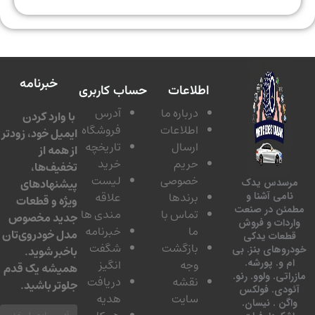
خبرنامه
اطلاعات
حساب کاربری
درباره ما
آدرس
با وارد کردن
اطلاعات
فروشگاه
ایمیل خود، زودتر
ارسال
تاریخچه
از همه از
حریم
خرید
تخفیف‌ها،
خصوصی
لیست
پیشنهادهای
سدس یدک
برندها
علاقه
امی آشنا و
ویژه و قطعات
ئن در صنعت
تماس با
مندی ها
جدید مخصوص
دات و فروش
ما
خبرنامه
مدل خودروی‌تان
عات یدکی
بازگشت
شگفت
وهای بنز. بی
باخبر شوید.
 و. پورشه.
وجه
انگیز
همیشه یک قدم
تی. ولوو. رنو.
نقشه
دریافت
جلوتر باشید.
ودی. فولکس
سایت
هدیه
گن . نیسان.