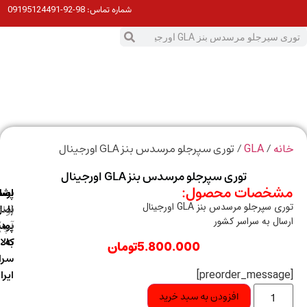
98-92-09195124491
شماره تماس:
0
ت
/
/ توری سپرجلو مرسدس بنز GLA اورجینال
ه
GLA
توری سپرجلو مرسدس بنز GLA اورجینال
خصات محصول:
ارسال
اصالت
پشتیبانی
 سپرجلو مرسدس بنز GLA اورجینال
با
اصل
(واتس
ال به سراسر کشور
آپ)
بودن
پست
به
کالا
5.800.000
تومان
سراسر
ایران
افزودن به سبد خرید