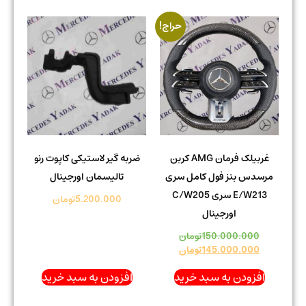
حراج!
غربیلک فرمان AMG کربن
ضربه گیر لاستیکی کاپوت رنو
مرسدس بنز فول کامل سری
تالیسمان اورجینال
E/W213 سری C/W205
5.200.000
تومان
اورجینال
150.000.000
تومان
145.000.000
تومان
افزودن به سبد خرید
افزودن به سبد خرید