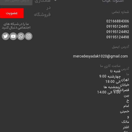
همکاری
کودا .فیات
در
 تماس
عضویت
فروشگاه
0216688
ما را در شبکه های
0919512
اجتماعی دنبال کنید
0919512
0919512
ایمیل
ساعت کاری ما
شنبه تا
چهارشنبه 9:00
الی 18:00
پنجشنبه ها
لدشت
9:00 الی 14:00