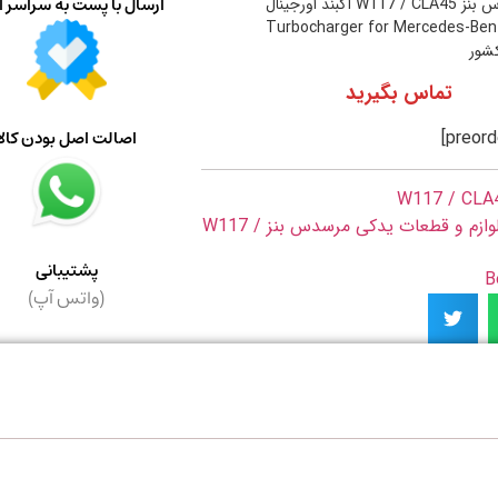
ارسال با پست به سراسر ا
توربو شارژ مرسدس بنز W117 / CLA45 آکبند اورجینال
Turbocharger for Mercedes-Be
کشور
تماس بگیرید
اصالت اصل بودن کالا
W117 / CLA
لوازم و قطعات یدکی مرسدس بنز W117 /
پشتیبانی
(واتس آپ)