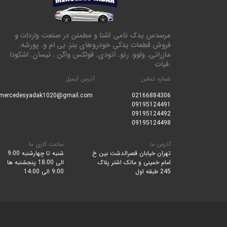
مرسدس یدک نامی آشنا و مطمئن در صنعت واردات و
فروش قطعات یدکی خودروهای بنز. بی ام و. پورشه.
مازراتی. ولوو. رنو. آئودی. فولکس واگن . نیسان. اشکودا
.فیات
شماره تماس
آدرس ایمیل
mercedesyadak1020@gmail.com
0216688430
6
09195124491
09195124492
09195124498
آدرس ما
ساعت کاری ما
تهران خیابان قصرالدشت بین خ
شنبه تا چهارشنبه 9:00
امام خمینی و مالک اشتر پلاک
الی 18:00 پنجشنبه ها
245 طبقه اول
9:00 الی 14:00