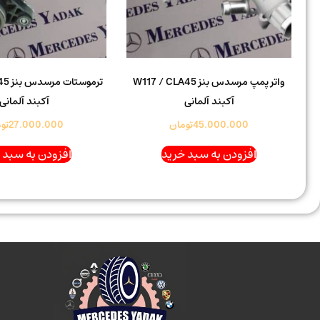
واتر پمپ مرسدس بنز W117 / CLA45
ترموس
آکبند آلمانی
آکبند آلمانی
45.000.000
تومان
27.000.000
تو
افزودن به سبد خرید
افزودن به سبد 