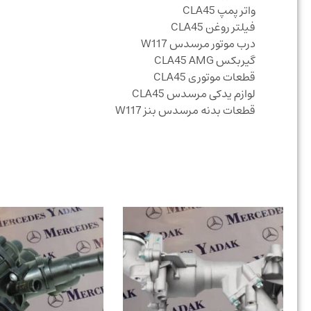
واتر پمپ CLA45
فیلتر روغن CLA45
درب موتور مرسدس W117
گیربکس CLA45 AMG
قطعات موتوری CLA45
لوازم یدکی مرسدس CLA45
قطعات بدنه مرسدس بنز W117