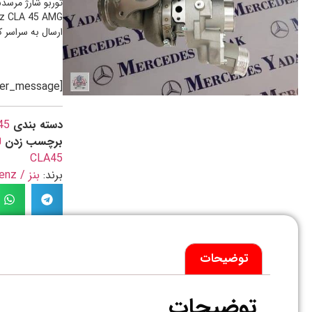
nz CLA 45 AMG
ارسال به سراسر 
[preorder_message]
دسته بندی
45
برچسب زدن
CLA45
برند:
بنز / Benz
توضیحات
توضیحات