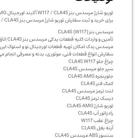
توربو شارژ مرسدس بنز W117 / CLA45 آکبند اورجینال Turbocharger for Mercedes-Benz CLA 45 AMG
برای خرید و ثبت سفارش توربو شارژ مرسدس بنز W117 / CLA45 آکبند اورجینال با شرکت مرسدس یدک تماس حاصل نمایید
مرسدس بنز CLA45 (W117)
مرسدس یدک امکان تهیه قطعات اورجینال نو و استوک این خود
سفارش انواع قطعات فنی، موتوری، بدنه و مصرفی انجام می
چراغ جلو CLA45 W117
سپر جلو مرسدس CLA45
جلوپنجره CLA45 AMG
کمک فنر CLA45
لنت ترمز مرسدس CLA45
دیسک ترمز CLA45
توربو شارژ CLA45 AMG
رادیاتور آب CLA45
چراغ عقب W117
آینه بغل CLA45
سنسور ABS مرسدس CLA45