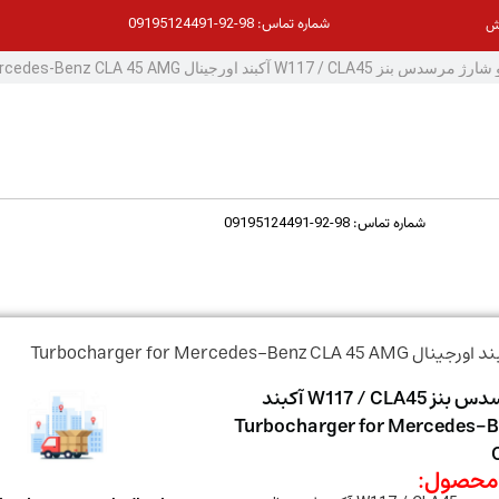
98-92-09195124491
شماره تماس:
ش
98-92-09195124491
شماره تماس:
توربو شارژ مرسدس بنز W117 / CLA45 آکبند
ینال Turbocharger for Mercedes-Benz
حصول: