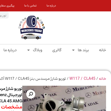
درباره ما
تماس با ما
پیگیری سفار
خانه
برند ها
گالری
وبلاگ
درباره ما
/
/ توربو شارژ مرسدس بنز W117 / CLA45 آکبند اورجینال Turbocharger for Mercedes-Benz CLA 45 AMG
خانه
W117 / CLA45
اورج
CLA 45 AMG
مشخصات م