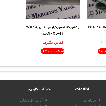
تات مرسدس بنز W117 / CLA45
رادیاتور کندانسور کولر مرسدس بنز W117
/ CLA45 آکبند
مان
تماس بگیرید
خرید
اطلاعات بیشتر
اطلاعات
حساب کاربری
درباره ما
آدرس فروشگاه