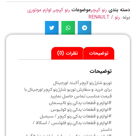
ه بندی
رنو کپچر
موضوعات
رنو کپچر
,
لوازم موتوری
د:
رنو / RENAULT
توضیحات
نظرات (0)
توضیحات
توربو شارژ رنو کپچر آکبند اورجینال
برای خرید و سفارش توربو شارژ رنو کپچر اورجینال با
قیمت مناسب تماس حاصل نمایید
#لوازم و قطعات یدکی رنو تالیسمان
#لوازم و قطعات یدکی رنو کولیوس
#لوازم و قطعات یدکی رنو کپچر / سیمبل
#لوازم و قطعات یدکی رنو فلوئنس / اسکالا /
داستر