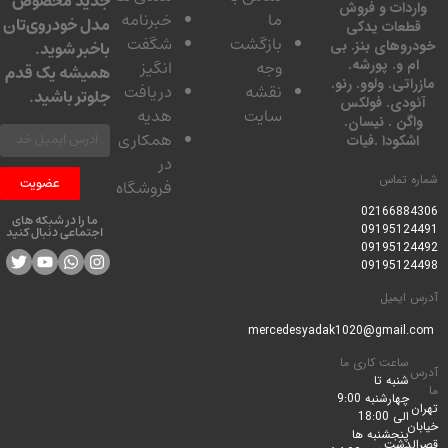
جدید مخصوص
دات و فروش
ما
خبرنامه
مدل خودروی‌تان
عات یدکی
بازگشت
شگفت
وهای بنز. بی
باخبر شوید.
 و. پورشه.
وجه
انگیز
همیشه یک قدم
تی. ولوو. رنو.
نقشه
دریافت
جلوتر باشید.
ودی. فولکس
سایت
هدیه
گن . نیسان.
همکاری
کودا .فیات
در
 تماس
عضویت
فروشگاه
0216688
ما را در شبکه های
0919512
اجتماعی دنبال کنید
0919512
0919512
ایمیل
ساعت کاری ما
شنبه تا
چهارشنبه 9:00
الی 18:00
پنجشنبه ها
لدشت