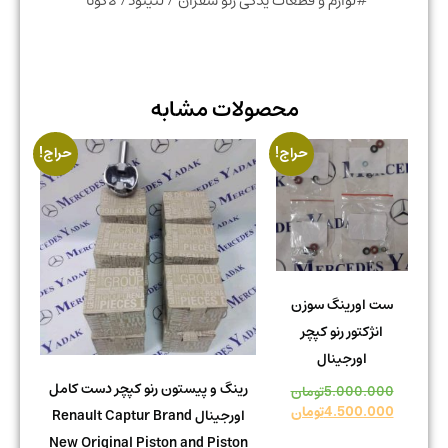
#لوازم و قطعات یدکی رنو سفران / لتیتود/ لاگونا
محصولات مشابه
حراج!
حراج!
ست اورینگ سوزن
انژکتور رنو کپچر
اورجینال
رینگ و پیستون رنو کپچر دست کامل
5.000.000
تومان
4.500.000
تومان
اورجینال Renault Captur Brand
New Original Piston and Piston