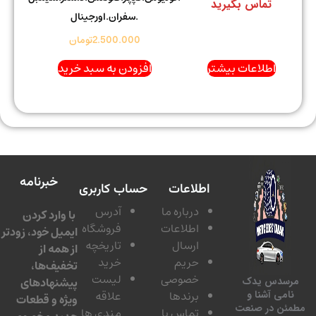
تماس بگیرید
.سفران.اورجینال
2.500.000
تومان
اطلاعات بیشتر
افزودن به سبد خرید
خبرنامه
اطلاعات
حساب کاربری
درباره ما
آدرس
با وارد کردن
اطلاعات
فروشگاه
ایمیل خود، زودتر
ارسال
تاریخچه
از همه از
حریم
خرید
تخفیف‌ها،
خصوصی
لیست
پیشنهادهای
سدس یدک
برندها
علاقه
امی آشنا و
ویژه و قطعات
ئن در صنعت
تماس با
مندی ها