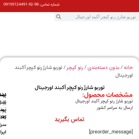
98-92-09195124491
شماره تماس:
0
ت
/
/
/ توربو شارژ رنو کپچر آکبند
ه
بدون دسته‌بندی
رنو کپچر
جینال
توربو شارژ رنو کپچر آکبند اورجینال
خصات محصول:
ارسال
اصالت
پشتیبانی
بو شارژ رنو کپچر آکبند اورجینال
با
اصل
(واتس
ال به سراسر کشور
آپ)
بودن
پست
به
کالا
تماس بگیرید
سراسر
ایران