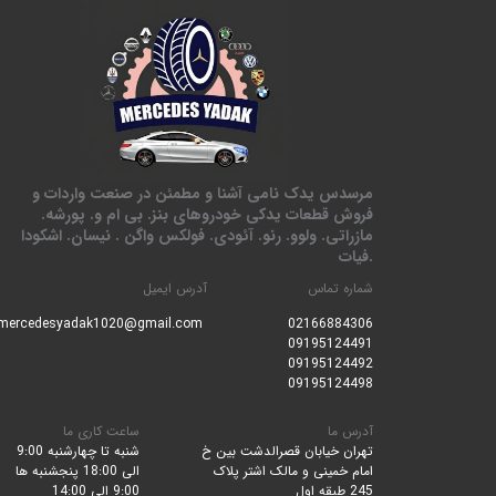
مرسدس یدک نامی آشنا و مطمئن در صنعت واردات و
فروش قطعات یدکی خودروهای بنز. بی ام و. پورشه.
مازراتی. ولوو. رنو. آئودی. فولکس واگن . نیسان. اشکودا
.فیات
شماره تماس
آدرس ایمیل
mercedesyadak1020@gmail.com
0216688430
6
09195124491
09195124492
09195124498
آدرس ما
ساعت کاری ما
تهران خیابان قصرالدشت بین خ
شنبه تا چهارشنبه 9:00
امام خمینی و مالک اشتر پلاک
الی 18:00 پنجشنبه ها
245 طبقه اول
9:00 الی 14:00