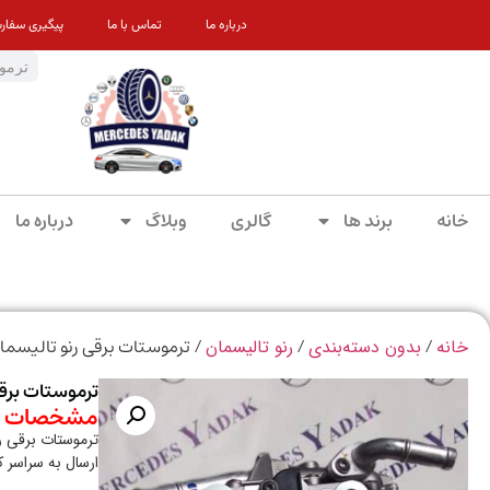
درباره ما
تماس با ما
پیگیری سفار
خانه
برند ها
گالری
وبلاگ
درباره ما
/
/
/ ترموستات برقی رنو تالیسما
خانه
بدون دسته‌بندی
رنو تالیسمان
ترموستات برق
مشخصات م
ترموستات برقی ر
ارسال به سراسر 