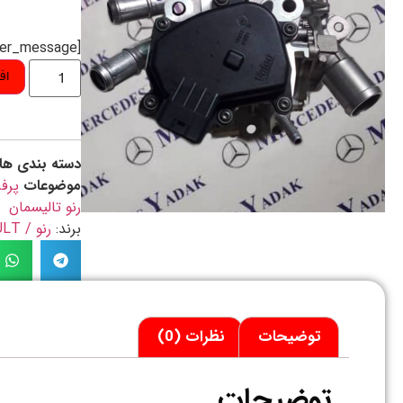
[preorder_message]
اف
دسته بندی ها
موضوعات
پرف
رنو تالیسمان
برند:
رنو / RENAULT
توضیحات
نظرات (0)
توضیحات