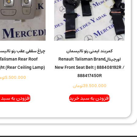
کمربند ایمنی رنو تالیسمان
چراغ سقفی عقب رنو تالیسم
اورجینالRenault Talisman Brand
Talisman Rear Roof
ght (Rear Ceiling Lamp)
New Front Seat Belt | 888408192R /
888417450R
5.500.000
توم
39.500.000
تومان
افزودن به سبد خرید
افزودن به سبد 