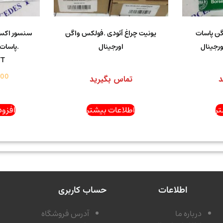
گن پاسات
یونیت چراغ آئودی .فولکس واگن
سنسور اکس
ورجینال
اورجینال
.پاسات 
TT
000
د
تماس بگیرید
ر
اطلاعات بیشتر
افزود
اطلاعات
حساب کاربری
درباره ما
آدرس فروشگاه