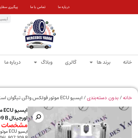
درباره ما
تماس با ما
پیگیری سفار
خانه
برند ها
گالری
وبلاگ
درباره ما
/
/ ایسیو ECU موتور فولکس واگن تیگوان استوک اورجینال 06L907309B /06L 907 309 B
خانه
بدون دسته‌بندی
ای
اورجینال 06L907309B /06L 907 309 B
مشخصات م
ایسیو 