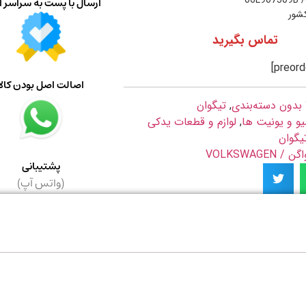
06L907309B /
ارسال با پست به سراسر ا
کشور
تماس بگیرید
اصالت اصل بودن کالا
بدون دسته‌بندی
,
تیگوان
یو و یونیت ها
,
لوازم و قطعات یدکی
یگوان
VOLKSWAGE
پشتیبانی
(واتس آپ)