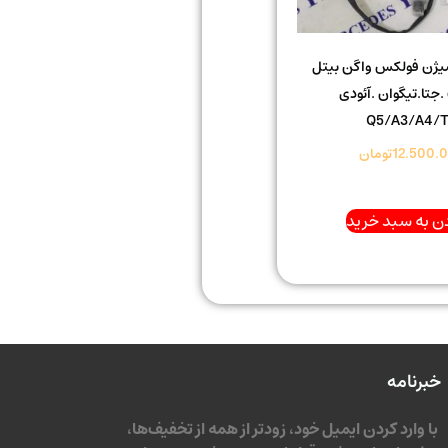
یژن فولکس واگن بیتل
.جتا.تیگوان .آئودی
Q5/A3/A4/
12.500.
تومان
ن به سبد خرید
خبرنامه
با وارد کردن ایمیل خود، زودتر از همه از تخفیف‌ها،