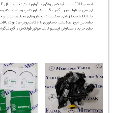
ایسیو ECU موتور فولکس واگن تیگوان استوک اورجینال 06L907309B /06L 907 309 B
یا ECU با تعدا زیادی سنسور در بخش‌های مختلف موتور 
براساس این اطلاعات، دستوری را از کامیپوتر خودرو دریافت
برای خرید و سفارش ایسیو ECU موتور فولکس واگن تیگوان استوک اورجینال 06L907309B /06L 907 309 B با قیمت مناسب تماس حاصل نمایید