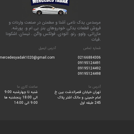
مرسدس یدک نامی آشنا و مطمئن در صنعت واردات و
فروش قطعات یدکی خودروهای بنز. بی ام و. پورشه.
مازراتی. ولوو. رنو. آئودی. فولکس واگن . نیسان. اشکودا
.فیات
شماره تماس
آدرس ایمیل
mercedesyadak1020@gmail.com
0216688430
6
09195124491
09195124492
09195124498
آدرس ما
ساعت کاری ما
تهران خیابان قصرالدشت بین خ
شنبه تا چهارشنبه 9:00
امام خمینی و مالک اشتر پلاک
الی 18:00 پنجشنبه ها
245 طبقه اول
9:00 الی 14:00