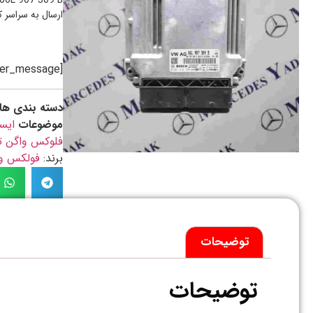
06L 907 309 B
ارسال به سراسر 
[preorder_message]
دسته بندی ها
موضوعات
ایس
فلوکس واگن ت
برند:
فولکس واگن / N
توضیحات
توضیحات