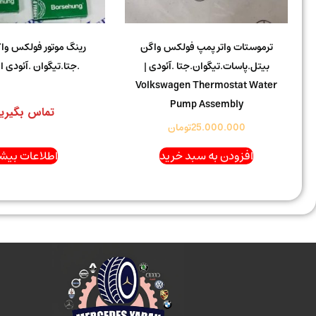
ترموستات واتر پمپ فولکس واگن
رینگ موتور فولکس وا
بیتل.پاسات.تیگوان.جتا .آئودی |
.جتا.تیگوان .آئودی ا
Volkswagen Thermostat Water
Pump Assembly
تماس بگیری
25.000.000
تومان
افزودن به سبد خرید
اطلاعات بیشت