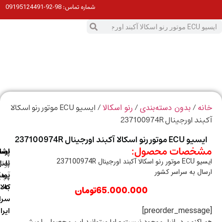
98-92-09195124491
شماره تماس:
0
ت
/
/
/ ایسیو ECU موتور رنو اسکالا
ه
بدون دسته‌بندی
رنو اسکالا
 اورجینال 237100974R
E موتور رنو اسکالا آکبند اورجینال 237100974R
خصات محصول:
ارسال
اصالت
پشتیبانی
لا آکبند اورجینال 237100974R
با
اصل
(واتس
ال به سراسر کشور
آپ)
بودن
پست
به
کالا
65.000.000
تومان
سراسر
ایران