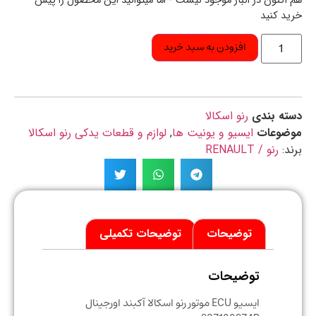
اکنون در انبار موجود نیست - اما میتوانید این محصول را پیش
د کنید
افزودن به سبد خرید
ه بندی
رنو اسکالا
ضوعات
ایسیو و یونیت ها
,
لوازم و قطعات یدکی رنو اسکالا
د:
رنو / RENAULT
توضیحات
توضیحات تکمیلی
توضیحات
ایسیو ECU موتور رنو اسکالا آکبند اورجینال