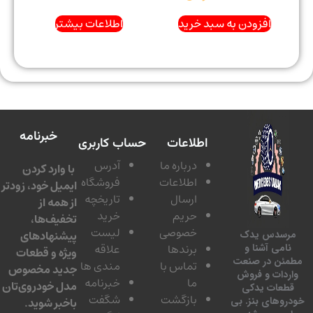
افزودن به سبد خرید
اطلاعات بیشتر
خبرنامه
اطلاعات
حساب کاربری
درباره ما
آدرس
با وارد کردن
اطلاعات
فروشگاه
ایمیل خود، زودتر
ارسال
تاریخچه
از همه از
حریم
خرید
تخفیف‌ها،
خصوصی
لیست
پیشنهادهای
سدس یدک
برندها
علاقه
امی آشنا و
ویژه و قطعات
ئن در صنعت
تماس با
مندی ها
جدید مخصوص
دات و فروش
ما
خبرنامه
مدل خودروی‌تان
عات یدکی
بازگشت
شگفت
وهای بنز. بی
باخبر شوید.