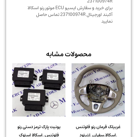
237100974R
برای خرید و سقارش ایسیو ECU موتور رنو اسکالا
آکبند اورجینال 237100974R تماس حاصل
نمایید
محصولات مشابه
غربیلک فرمان رنو فلوئنس
یونیت پارک ترمز دستی رنو
.اسکالا.سفران .لتیتود
فلوئنس .اسکالا استوک