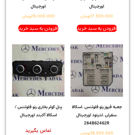
اورجینال
اورجینال
17.500.000
تومان
15.000.000
تومان
افزودن به سبد خرید
افزودن به سبد خرید
جعبه فیوز رنو فلوئنس .اسکالا
پنل کولر بخاری رنو فلوئنس /
.سفران .لتیتود اورجینال
اسکالا آکبند اورجینال
284B62462R
تماس بگیرید
38.500.000
تومان