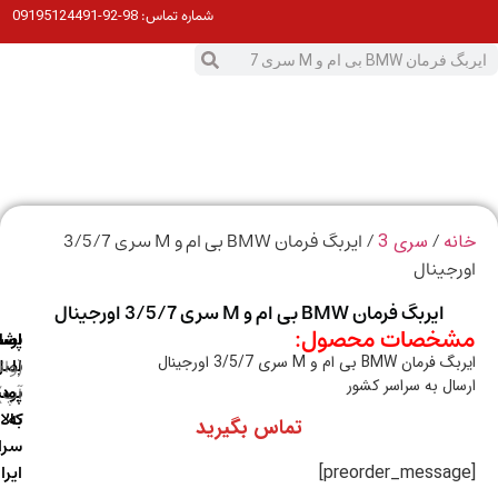
98-92-09195124491
شماره تماس:
0
ت
/
/ ایربگ فرمان BMW بی ام و M سری 3/5/7
ه
سری 3
جینال
ایربگ فرمان BMW بی ام و M سری 3/5/7 اورجینال
خصات محصول:
ارسال
اصالت
پشتیبانی
ن BMW بی ام و M سری 3/5/7 اورجینال
با
اصل
(واتس
ال به سراسر کشور
آپ)
بودن
پست
به
کالا
تماس بگیرید
سراسر
ایران