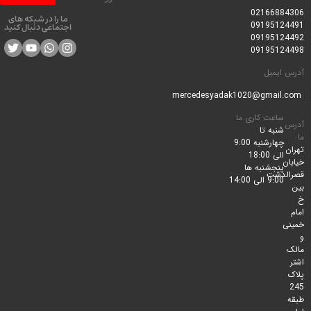
0216688
ما را در شبکه های
0919512
اجتماعی دنبال کنید
0919512
0919512
ایمیل
ساعت کاری ما
شنبه تا
چهارشنبه 9:00
الی 18:00
پنجشنبه ها
لدشت
9:00 الی 14:00