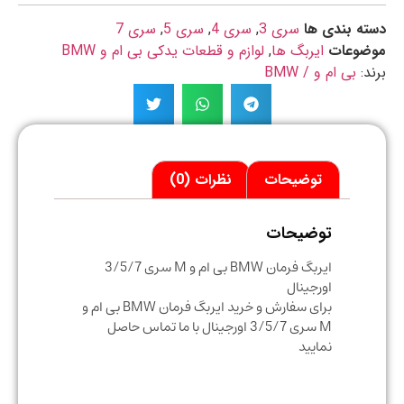
ه بندی ها
سری 3
,
سری 4
,
سری 5
,
سری 7
ضوعات
ایربگ ها
,
لوازم و قطعات یدکی بی ام و BMW
د:
بی ام و / BMW
توضیحات
نظرات (0)
توضیحات
ایربگ فرمان BMW بی ام و M سری 3/5/7
اورجینال
برای سفارش و خرید ایربگ فرمان BMW بی ام و
M سری 3/5/7 اورجینال با ما تماس حاصل
نمایید