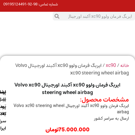
98-92-09195124491
شماره تماس:
0
ت
/
/ ایربگ فرمان ولوو xc90 آکبند اورجینال Volvo
ه
xc90
xc90 steering wheel air
ایربگ فرمان ولوو xc90 آکبند اورجینال Volvo xc90
steering wheel airbag
ارسال
اصالت
پشتیبانی
خصات محصول:
با
اصل
(واتس
ایربگ فرمان ولوو xc90 آکبند اورجینال Volvo xc90 steering wheel
آپ)
بودن
پست
air
به
کالا
ال به سراسر کشور
سراسر
ایران
75.000.000
تومان