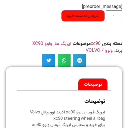
افزودن به سبد خرید
ه بندی
xc90
موضوعات
ایربگ ها
,
ولوو XC90
د:
ولوو / VOLVO
توضیحات
توضیحات
ایربگ فرمان ولوو xc90 آکبند اورجینال Volvo
xc90 steering wheel airbag
برای خرید و سفارش ایربگ فرمان ولوو xc90