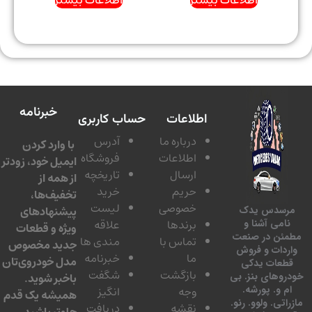
خبرنامه
اطلاعات
حساب کاربری
درباره ما
آدرس
با وارد کردن
اطلاعات
فروشگاه
ایمیل خود، زودتر
ارسال
تاریخچه
از همه از
حریم
خرید
تخفیف‌ها،
خصوصی
لیست
پیشنهادهای
سدس یدک
برندها
علاقه
امی آشنا و
ویژه و قطعات
ئن در صنعت
تماس با
مندی ها
جدید مخصوص
دات و فروش
ما
خبرنامه
مدل خودروی‌تان
عات یدکی
بازگشت
شگفت
وهای بنز. بی
باخبر شوید.
 و. پورشه.
وجه
انگیز
همیشه یک قدم
تی. ولوو. رنو.
نقشه
دریافت
جلوتر باشید.