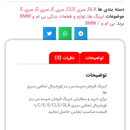
ه بندی ها
GLA
,
سری CLS
,
سری E
,
سری G
,
سری S
ضوعات
ایربگ ها
,
لوازم و قطعات یدکی بی ام و BMW
د:
بی ام و / BMW
توضیحات
نظرات (0)
توضیحات
ایربگ فرمان مرسدس بنز اورجینال تمامی سری
ها
برای خرید و سفارش ایربگ فرمان مرسدس بنز
اورجینال تمامی سری C/E/S/CLS/GLA با
قیمت مناسب تماس حاصل نمایید