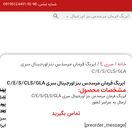
98-92-09195124491
شماره تماس:
0
ت
/
/ ایربگ فرمان مرسدس بنز اورجینال سری
ه
سری E
C/E/S/CLS/G
بگ فرمان مرسدس بنز اورجینال سری C/E/S/CLS/GLA
خصات محصول:
ارسال
اصالت
پشتیبانی
گ فرمان مرسدس بنز اورجینال سری C/E/S/CLS/GLA
با
اصل
(واتس
ال به سراسر کشور
آپ)
بودن
پست
به
کالا
تماس بگیرید
سراسر
ایران