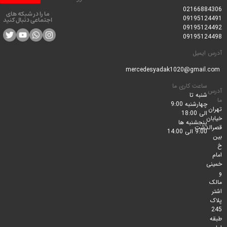
0216688
ما را در شبکه های
0919512
اجتماعی دنبال کنید
0919512
0919512
ایمیل
ساعت کاری ما
شنبه تا
چهارشنبه 9:00
الی 18:00
پنجشنبه ها
لدشت
9:00 الی 14:00