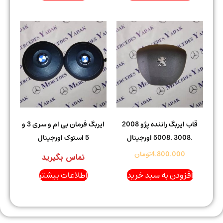
قاب ایربگ راننده پژو 2008
ایربگ فرمان بی ام و سری 3 و
.3008 .5008 اورجینال
5 استوک اورجینال
4.800.000
تومان
تماس بگیرید
افزودن به سبد خرید
اطلاعات بیشتر