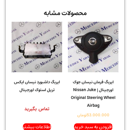
محصولات مشابه
ایربگ فرمان نیسان جوک
ایربگ داشبورد نیسان ایکس
اورجینال | Nissan Juke
تریل استوک اورجینال
Original Steering Wheel
Airbag
تماس بگیرید
53.000.000
تومان
افزودن به سبد خرید
اطلاعات بیشتر