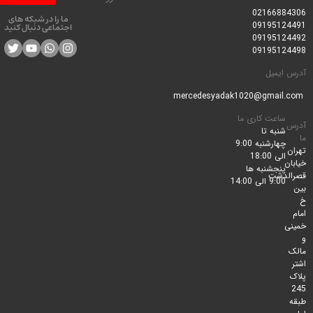
0216688
ما را در شبکه های
0919512
اجتماعی دنبال کنید
0919512
0919512
ایمیل
ساعت کاری ما
شنبه تا
چهارشنبه 9:00
الی 18:00
پنجشنبه ها
لدشت
9:00 الی 14:00