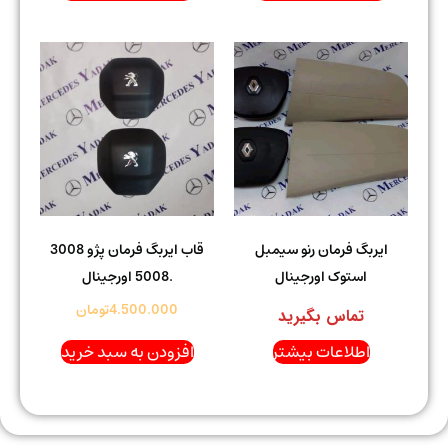
ایربگ فرمان رنو سیمبل
قاب ایربگ فرمان پژو 3008
استوک اورجینال
.5008 اورجینال
4.500.000
تومان
تماس بگیرید
اطلاعات بیشتر
افزودن به سبد خرید