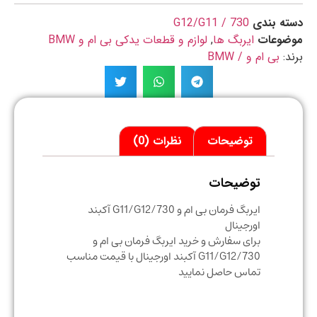
ه بندی
730 / G12/G11
ضوعات
ایربگ ها
,
لوازم و قطعات یدکی بی ام و BMW
د:
بی ام و / BMW
توضیحات
نظرات (0)
توضیحات
ایربگ فرمان بی ام و 730/G11/G12 آکبند
اورجینال
برای سفارش و خرید ایربگ فرمان بی ام و
730/G11/G12 آکبند اورجینال با قیمت مناسب
تماس حاصل نمایید