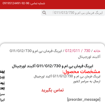
98-92-09195124491
شماره تماس:
0
ت
/
/ ایربگ فرمان بی ام و 730/G11/G12
ه
730 / G12/G11
ند اورجینال
ایربگ فرمان بی ام و 730/G11/G12 آکبند اورجینال
خصات محصول:
ارسال
اصالت
پشتیبانی
رمان بی ام و 730/G11/G12 آکبند اورجینال
با
اصل
(واتس
ال به سراسر کشور
آپ)
بودن
پست
به
کالا
تماس بگیرید
سراسر
ایران