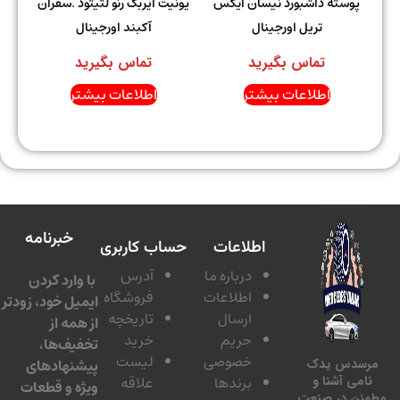
پوسته داشبورد نیسان ایکس
یونیت ایربگ رنو لتیتود .سفران
تریل اورجینال
آکبند اورجینال
تماس بگیرید
تماس بگیرید
اطلاعات بیشتر
اطلاعات بیشتر
خبرنامه
اطلاعات
حساب کاربری
درباره ما
آدرس
با وارد کردن
اطلاعات
فروشگاه
ایمیل خود، زودتر
ارسال
تاریخچه
از همه از
حریم
خرید
تخفیف‌ها،
خصوصی
لیست
پیشنهادهای
سدس یدک
برندها
علاقه
امی آشنا و
ویژه و قطعات
ئن در صنعت