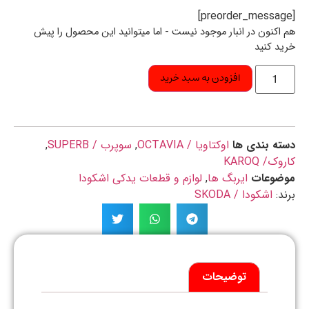
اکنون در انبار موجود نیست - اما میتوانید این محصول را پیش
د کنید
افزودن به سبد خرید
ه بندی ها
اوکتاویا / OCTAVIA
,
سوپرب / SUPERB
,
ک/ KAROQ
ضوعات
ایربگ ها
,
لوازم و قطعات یدکی اشکودا
د:
اشکودا / SKODA
توضیحات