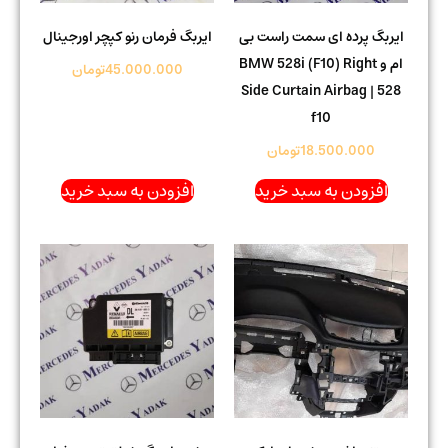
ایربگ پرده ای سمت راست بی
ایربگ فرمان رنو کپچر اورجینال
ام و BMW 528i (F10) Right
45.000.000
تومان
Side Curtain Airbag | 528
f10
18.500.000
تومان
افزودن به سبد خرید
افزودن به سبد خرید