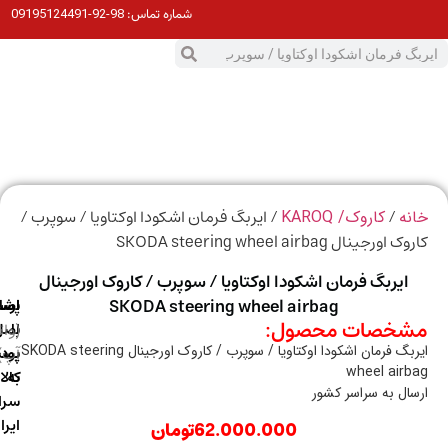
98-92-09195124491
شماره تماس:
0
ت
/
/ ایربگ فرمان اشکودا اوکتاویا / سوپرب /
ه
کاروک/ KAROQ
ورجینال SKODA steering wheel airbag
ایربگ فرمان اشکودا اوکتاویا / سوپرب / کاروک اورجینال
SKODA steering wheel airbag
ارسال
اصالت
پشتیبانی
خصات محصول:
با
اصل
(واتس
ایربگ فرمان اشکودا اوکتاویا / سوپرب / کاروک اورجینال SKODA steering
آپ)
بودن
پست
wheel air
به
کالا
ال به سراسر کشور
سراسر
ایران
62.000.000
تومان