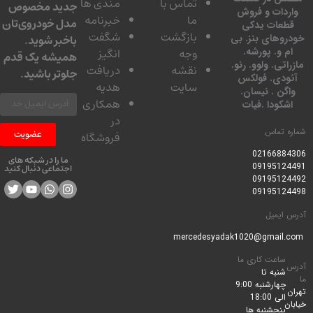
تماس با
مندی ها
جدید مخصوص
دات و فروش
ما
خبرنامه
مدل خودروی‌تان
عات یدکی
بازگشت
شگفت
وهای بنز. بی
باخبر شوید.
 و. پورشه.
وجه
انگیز
همیشه یک قدم
تی. ولوو. رنو.
نقشه
دریافت
جلوتر باشید.
ودی. فولکس
سایت
هدیه
گن . نیسان.
همکاری
کودا .فیات
در
 تماس
عضویت
فروشگاه
0216688
ما را در شبکه های
0919512
اجتماعی دنبال کنید
0919512
0919512
ایمیل
ساعت کاری ما
شنبه تا
چهارشنبه 9:00
الی 18:00
پنجشنبه ها