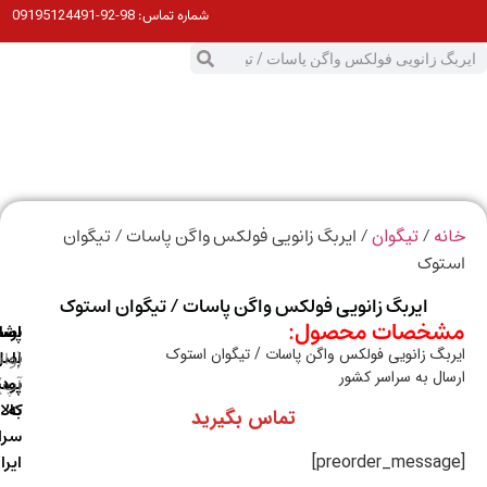
98-92-09195124491
شماره تماس:
0
ت
/
/ ایربگ زانویی فولکس واگن پاسات / تیگوان
ه
تیگوان
توک
ایربگ زانویی فولکس واگن پاسات / تیگوان استوک
خصات محصول:
ارسال
اصالت
پشتیبانی
بگ زانویی فولکس واگن پاسات / تیگوان استوک
با
اصل
(واتس
ال به سراسر کشور
آپ)
بودن
پست
به
کالا
تماس بگیرید
سراسر
ایران