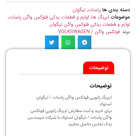
ه بندی ها
پاسات
,
تیگوان
ضوعات
ایربگ ها
,
لوازم و قطعات یدکی فلوکس واگن پاسات
,
زم و قطعات یدکی فلوکس واگن تیگوان
د:
فولکس واگن / VOLKSWAGEN
توضیحات
توضیحات
ایربگ زانویی فولکس واگن پاسات / تیگوان
استوک
برای خرید و ثبت سفارش ایربگ زانویی فولکس
واگن پاسات / تیگوان استوک با شرکت مرسدس
یدک تماس حاصل نمایید