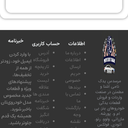
خبرنامه
اطلاعات
حساب کاربری
درباره ما
آدرس
با وارد کردن
اطلاعات
فروشگاه
ایمیل خود، زودتر
ارسال
تاریخچه
از همه از
حریم
خرید
تخفیف‌ها،
خصوصی
لیست
پیشنهادهای
سدس یدک
برندها
علاقه
امی آشنا و
ویژه و قطعات
ئن در صنعت
تماس با
مندی ها
جدید مخصوص
دات و فروش
ما
خبرنامه
مدل خودروی‌تان
عات یدکی
بازگشت
شگفت
وهای بنز. بی
باخبر شوید.
 و. پورشه.
وجه
انگیز
همیشه یک قدم
تی. ولوو. رنو.
نقشه
دریافت
جلوتر باشید.
ودی. فولکس