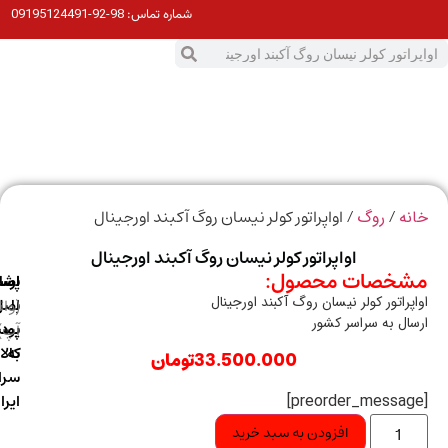
98-92-09195124491
شماره تماس:
0
ت
/
/ اواپراتور کولر نیسان روگ آکبند اورجینال
ه
روگ
اواپراتور کولر نیسان روگ آکبند اورجینال
خصات محصول:
ارسال
اصالت
پشتیبانی
پراتور کولر نیسان روگ آکبند اورجینال
با
اصل
(واتس
ال به سراسر کشور
آپ)
بودن
پست
به
کالا
33.500.000
تومان
سراسر
ایران
افزودن به سبد خرید