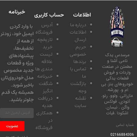
خبرنامه
اطلاعات
حساب کاربری
درباره ما
آدرس
با وارد کردن
اطلاعات
فروشگاه
ایمیل خود، زودتر
ارسال
تاریخچه
از همه از
حریم
خرید
تخفیف‌ها،
خصوصی
لیست
پیشنهادهای
سدس یدک
برندها
علاقه
امی آشنا و
ویژه و قطعات
ئن در صنعت
تماس با
مندی ها
جدید مخصوص
دات و فروش
ما
خبرنامه
مدل خودروی‌تان
عات یدکی
بازگشت
شگفت
وهای بنز. بی
باخبر شوید.
 و. پورشه.
وجه
انگیز
همیشه یک قدم
تی. ولوو. رنو.
نقشه
دریافت
جلوتر باشید.
ودی. فولکس
سایت
هدیه
گن . نیسان.
همکاری
کودا .فیات
در
 تماس
عضویت
فروشگاه
0216688