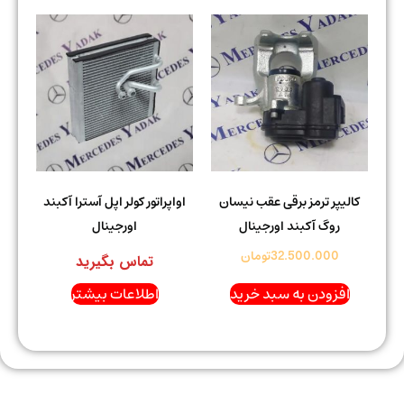
کالیپر ترمز برقی عقب نیسان
اواپراتور کولر اپل آسترا آکبند
روگ آکبند اورجینال
اورجینال
32.500.000
تومان
تماس بگیرید
افزودن به سبد خرید
اطلاعات بیشتر