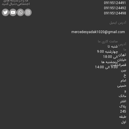
ما را در شبکه های
0919512
اجتماعی دنبال کنید
0919512
0919512
ایمیل
ساعت کاری ما
شنبه تا
چهارشنبه 9:00
الی 18:00
پنجشنبه ها
لدشت
9:00 الی 14:00