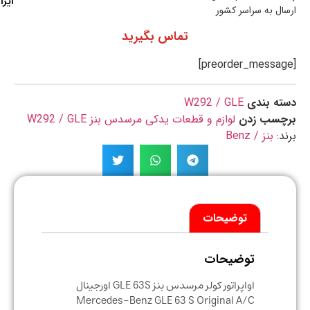
ایران
ال به سراسر کشور
تماس بگیرید
ه بندی
W292 / GLE
چسب زدن
لوازم و قطعات یدکی مرسدس بنز W292 / GLE
د:
بنز / Benz
توضیحات
توضیحات
اواپراتور کولر مرسدس بنز GLE 63S اورجینال
Mercedes-Benz GLE 63 S Original A/C