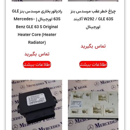
چراغ خطر عقب مرسدس بنز
رادیاتور بخاری مرسدس بنز GLE
W292 / GLE 63S آکبند
63S اورجینال | Mercedes-
اورجینال
Benz GLE 63 S Original
Heater Core (Heater
Radiator)
تماس بگیرید
تماس بگیرید
اطلاعات بیشتر
اطلاعات بیشتر