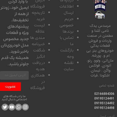
با وارد کردن
اطلاعات
فروشگاه
ایمیل خود، زودتر
ارسال
تاریخچه
از همه از
حریم
خرید
تخفیف‌ها،
خصوصی
لیست
پیشنهادهای
سدس یدک
برندها
علاقه
امی آشنا و
ویژه و قطعات
ئن در صنعت
تماس با
مندی ها
جدید مخصوص
دات و فروش
ما
خبرنامه
مدل خودروی‌تان
عات یدکی
بازگشت
شگفت
وهای بنز. بی
باخبر شوید.
 و. پورشه.
وجه
انگیز
همیشه یک قدم
تی. ولوو. رنو.
نقشه
دریافت
جلوتر باشید.
ودی. فولکس
سایت
هدیه
گن . نیسان.
همکاری
کودا .فیات
در
 تماس
عضویت
فروشگاه
0216688
ما را در شبکه های
0919512
اجتماعی دنبال کنید
0919512
0919512
ایمیل