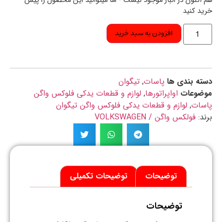
اکنون در انبار موجود نیست - اما میتوانید این محصول را پیش
د کنید
افزودن به سبد خرید
ه بندی ها
پاسات
,
تیگوان
ضوعات
اواپراتورها
,
لوازم و قطعات یدکی فلوکس واگن
سات
,
لوازم و قطعات یدکی فلوکس واگن تیگوان
د:
فولکس واگن / VOLKSWAGEN
توضیحات
توضیحات تکمیلی
توضیحات