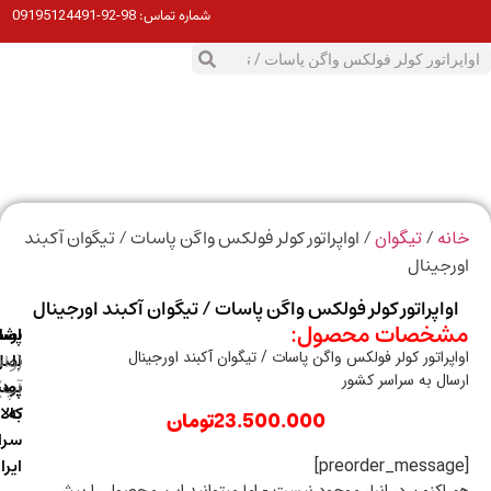
98-92-09195124491
شماره تماس:
0
ت
/
/ اواپراتور کولر فولکس واگن پاسات / تیگوان آکبند
ه
تیگوان
جینال
واپراتور کولر فولکس واگن پاسات / تیگوان آکبند اورجینال
خصات محصول:
ارسال
اصالت
پشتیبانی
پراتور کولر فولکس واگن پاسات / تیگوان آکبند اورجینال
با
اصل
(واتس
ال به سراسر کشور
آپ)
بودن
پست
به
کالا
23.500.000
تومان
سراسر
ایران