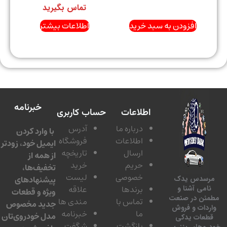
تماس بگیرید
افزودن به سبد خرید
اطلاعات بیشتر
خبرنامه
اطلاعات
حساب کاربری
درباره ما
آدرس
با وارد کردن
اطلاعات
فروشگاه
ایمیل خود، زودتر
ارسال
تاریخچه
از همه از
حریم
خرید
تخفیف‌ها،
خصوصی
لیست
پیشنهادهای
سدس یدک
برندها
علاقه
امی آشنا و
ویژه و قطعات
ئن در صنعت
تماس با
مندی ها
جدید مخصوص
دات و فروش
ما
خبرنامه
مدل خودروی‌تان
عات یدکی
بازگشت
شگفت