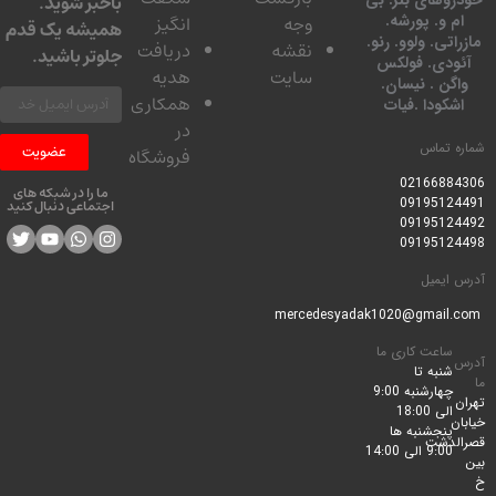
وهای بنز. بی
باخبر شوید.
 و. پورشه.
وجه
انگیز
همیشه یک قدم
تی. ولوو. رنو.
نقشه
دریافت
جلوتر باشید.
ودی. فولکس
سایت
هدیه
گن . نیسان.
همکاری
کودا .فیات
در
 تماس
عضویت
فروشگاه
0216688
ما را در شبکه های
0919512
اجتماعی دنبال کنید
0919512
0919512
ایمیل
ساعت کاری ما
شنبه تا
چهارشنبه 9:00
الی 18:00
پنجشنبه ها
لدشت
9:00 الی 14:00