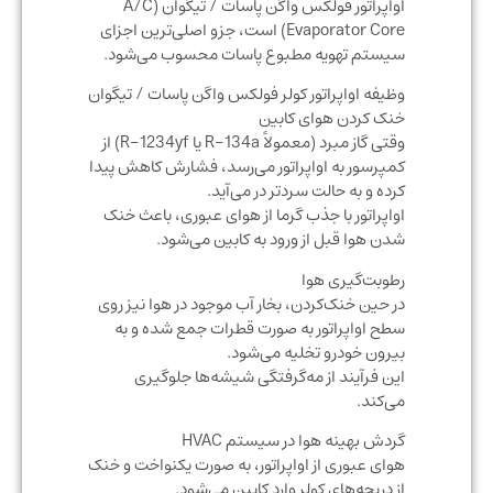
اواپراتور فولکس واگن پاسات / تیگوان (A/C
Evaporator Core) است، جزو اصلی‌ترین اجزای
سیستم تهویه مطبوع پاسات محسوب می‌شود.
وظیفه اواپراتور کولر فولکس واگن پاسات / تیگوان
خنک کردن هوای کابین
وقتی گاز مبرد (معمولاً R-134a یا R-1234yf) از
کمپرسور به اواپراتور می‌رسد، فشارش کاهش پیدا
کرده و به حالت سردتر در می‌آید.
اواپراتور با جذب گرما از هوای عبوری، باعث خنک
شدن هوا قبل از ورود به کابین می‌شود.
رطوبت‌گیری هوا
در حین خنک‌کردن، بخار آب موجود در هوا نیز روی
سطح اواپراتور به صورت قطرات جمع شده و به
بیرون خودرو تخلیه می‌شود.
این فرآیند از مه‌گرفتگی شیشه‌ها جلوگیری
می‌کند.
گردش بهینه هوا در سیستم HVAC
هوای عبوری از اواپراتور، به صورت یکنواخت و خنک
از دریچه‌های کولر وارد کابین می‌شود.