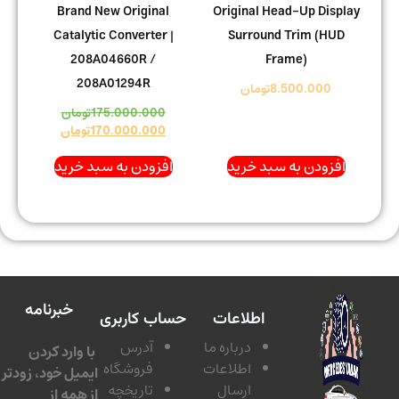
Brand New Original
Original Head-Up Display
Catalytic Converter |
Surround Trim (HUD
208A04660R /
Frame)
208A01294R
8.500.000
تومان
175.000.000
تومان
170.000.000
تومان
افزودن به سبد خرید
افزودن به سبد خرید
خبرنامه
اطلاعات
حساب کاربری
درباره ما
آدرس
با وارد کردن
اطلاعات
فروشگاه
ایمیل خود، زودتر
ارسال
تاریخچه
از همه از