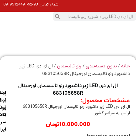
98-92-09195124491
شماره تماس:
0
ت
/
/
/ ال ای دی LED زیر
ه
بدون دسته‌بندی
رنو تالیسمان
ورد رنو تالیسمان اورجینال 683105658R
ال ای دی LED زیر داشبورد رنو تالیسمان اورجینال
683105658R
ارسال
اصالت
پشتیبانی
خصات محصول:
با
اصل
(واتس
داشبورد رنو تالیسمان اورجینال 683105658R
آپ)
بودن
پست
سل به سراسر کشور
به
کالا
سراسر
10.000.000
تومان
ایران