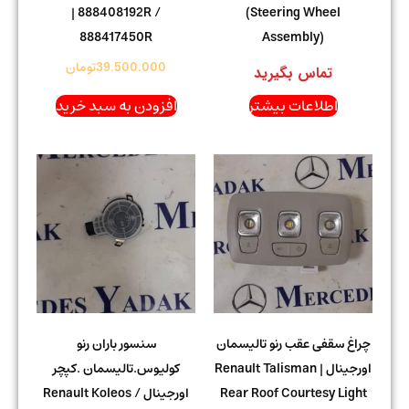
| 888408192R /
(Steering Wheel
888417450R
Assembly)
39.500.000
تومان
تماس بگیرید
اطلاعات بیشتر
افزودن به سبد خرید
چراغ سقفی عقب رنو تالیسمان
سنسور باران رنو
اورجینال | Renault Talisman
کولیوس.تالیسمان .کپچر
Rear Roof Courtesy Light
اورجینال Renault Koleos /