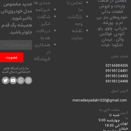
ئن در صنعت
تماس با
مندی ها
جدید مخصوص
دات و فروش
ما
خبرنامه
مدل خودروی‌تان
عات یدکی
بازگشت
شگفت
وهای بنز. بی
باخبر شوید.
 و. پورشه.
وجه
انگیز
همیشه یک قدم
تی. ولوو. رنو.
نقشه
دریافت
جلوتر باشید.
ودی. فولکس
سایت
هدیه
گن . نیسان.
همکاری
کودا .فیات
در
 تماس
عضویت
فروشگاه
0216688
ما را در شبکه های
0919512
اجتماعی دنبال کنید
0919512
0919512
ایمیل
ساعت کاری ما
شنبه تا
چهارشنبه 9:00
الی 18:00
پنجشنبه ها