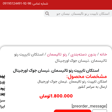
98-92-09195124491
شماره تماس:
0
ت
/
/
/ استکان تایپیت رنو
ه
بدون دسته‌بندی
رنو تالیسمان
یسمان .نیسان جوک اورجینال
استکان تایپیت رنو تالیسمان .نیسان جوک اورجینال
خصات محصول:
ارسال
اصالت
پشتیبانی
کان تایپیت رنو تالیسمان .نیسان جوک اورجینال
با
اصل
(واتس
ال به سراسر کشور
آپ)
بودن
پست
به
کالا
1.800.000
تومان
سراسر
ایران