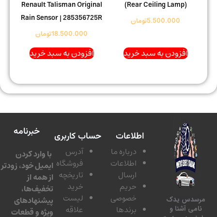
Renault Talisman Original
(Rear Ceiling Lamp)
Rain Sensor | 285356725R
5.500.000
تومان
18.500.000
تومان
افزودن به سبد خرید
افزودن به سبد خرید
خبرنامه
اطلاعات
حساب کاربری
درباره ما
آدرس
با وارد کردن
اطلاعات
فروشگاه
ایمیل خود، زودتر
ارسال
تاریخچه
از همه از
حریم
خرید
تخفیف‌ها،
خصوصی
لیست
پیشنهادهای
سدس یدک
برندها
علاقه
امی آشنا و
ویژه و قطعات