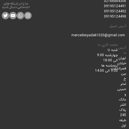
0216688
ما را در شبکه های
0919512
اجتماعی دنبال کنید
0919512
0919512
ایمیل
ساعت کاری ما
شنبه تا
چهارشنبه 9:00
الی 18:00
پنجشنبه ها
لدشت
9:00 الی 14:00