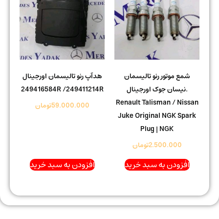
شمع موتور رنو تالیسمان
هدآپ رنو تالیسمان اورجینال
.نیسان جوک اورجینال
249416584R /249411214R
Renault Talisman / Nissan
59.000.000
تومان
Juke Original NGK Spark
Plug | NGK
2.500.000
تومان
افزودن به سبد خرید
افزودن به سبد خرید