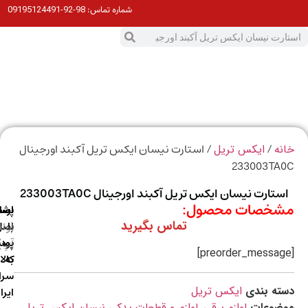
98-92-09195124491
شماره تماس:
0
ت
/
/ استارت نیسان ایکس تریل آکبند اورجینال
ه
ایکس تریل
233003TA
تارت نیسان ایکس تریل آکبند اورجینال 233003TA0C
خصات محصول:
ارسال
اصالت
پشتیبانی
تماس بگیرید
با
اصل
(واتس
آپ)
بودن
پست
به
کالا
سراسر
ه بندی
ایکس تریل
ایران
ضوعات
لوازم برقی
,
لوازم و قطعات یدکی نیسان ایکس تریل