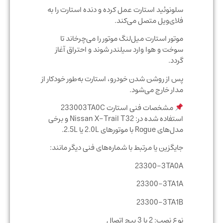
سلونوئید استارت عمل کرده و دنده استارت را به
فلای‌ویل متصل می‌کند.
موتور استارت میل‌لنگ موتور را می‌چرخاند تا
سوخت و هوا وارد سیلندر شوند و احتراق آغاز
گردد.
پس از روشن شدن خودرو، استارت به‌طور خودکار از
مدار خارج می‌شود.
مشخصات فنی استارت 233003TA0C
استفاده شده در: Nissan X-Trail T32 و برخی
مدل‌های Rogue با موتورهای 2.0L یا 2.5L.
جایگزین یا مرتبط با شماره‌های فنی دیگر مانند:
23300-3TA0A
23300-3TA1A
23300-3TA1B
نوع نصب: 2 یا 3 پیچ اتصال