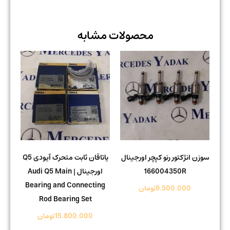
محصولات مشابه
سوزن انژکتور رنو کپچر اورجینال
یاتاقان ثابت متحرک آیودی Q5
166004350R
اورجینال | Audi Q5 Main
Bearing and Connecting
9.500.000
تومان
Rod Bearing Set
15.800.000
تومان