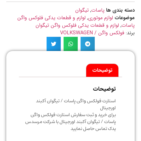
ه بندی ها
پاسات
,
تیگوان
ضوعات
لوازم موتوری
,
لوازم و قطعات یدکی فلوکس واگن
سات
,
لوازم و قطعات یدکی فلوکس واگن تیگوان
د:
فولکس واگن / VOLKSWAGEN
توضیحات
توضیحات
استارت فولکس واگن پاسات / تیگوان آکبند
اورجینال
برای خرید و ثبت سفارش استارت فولکس واگن
پاسات / تیگوان آکبند اورجینال با شرکت مرسدس
یدک تماس حاصل نمایید