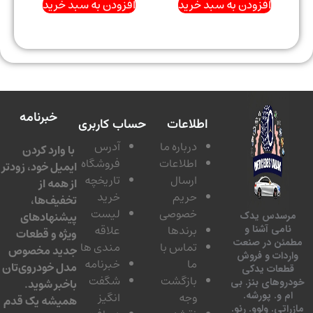
افزودن به سبد خرید
افزودن به سبد خرید
خبرنامه
اطلاعات
حساب کاربری
درباره ما
آدرس
با وارد کردن
اطلاعات
فروشگاه
ایمیل خود، زودتر
ارسال
تاریخچه
از همه از
حریم
خرید
تخفیف‌ها،
خصوصی
لیست
پیشنهادهای
سدس یدک
برندها
علاقه
امی آشنا و
ویژه و قطعات
ئن در صنعت
تماس با
مندی ها
جدید مخصوص
دات و فروش
ما
خبرنامه
مدل خودروی‌تان
عات یدکی
بازگشت
شگفت
وهای بنز. بی
باخبر شوید.
 و. پورشه.
وجه
انگیز
همیشه یک قدم
تی. ولوو. رنو.