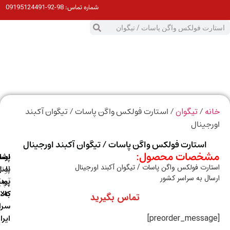
98-92-09195124491
شماره تماس:
0
ت
/
/ استارت فولکس واگن پاسات / تیگوان آکبند
ه
تیگوان
جینال
استارت فولکس واگن پاسات / تیگوان آکبند اورجینال
خصات محصول:
ارسال
اصالت
پشتیبانی
ارت فولکس واگن پاسات / تیگوان آکبند اورجینال
با
اصل
(واتس
ال به سراسر کشور
آپ)
بودن
پست
به
کالا
تماس بگیرید
سراسر
ایران