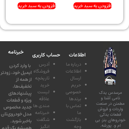
افزودن به سبد خرید
افزودن به سبد خرید
خبرنامه
اطلاعات
حساب کاربری
درباره ما
آدرس
با وارد کردن
اطلاعات
فروشگاه
ایمیل خود، زودتر
ارسال
تاریخچه
از همه از
حریم
خرید
تخفیف‌ها،
خصوصی
لیست
پیشنهادهای
سدس یدک
برندها
علاقه
امی آشنا و
ویژه و قطعات
ئن در صنعت
تماس با
مندی ها
جدید مخصوص
دات و فروش
ما
خبرنامه
مدل خودروی‌تان
عات یدکی
بازگشت
شگفت
وهای بنز. بی
باخبر شوید.
 و. پورشه.
وجه
انگیز
همیشه یک قدم