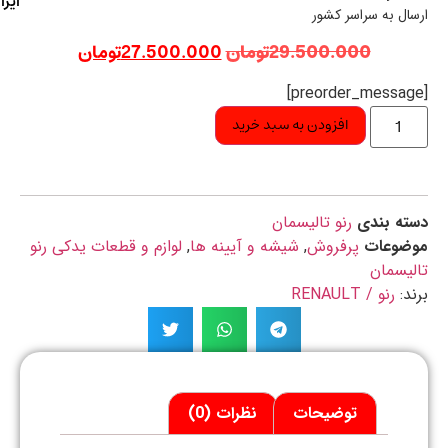
ایران
ال به سراسر کشور
29.500.000
تومان
27.500.000
تومان
افزودن به سبد خرید
ه بندی
رنو تالیسمان
ضوعات
پرفروش
,
شیشه و آیینه ها
,
لوازم و قطعات یدکی رنو
یسمان
د:
رنو / RENAULT
توضیحات
نظرات (0)