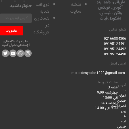
تی. ولوو. رنو.
نقشه
دریافت
جلوتر باشید.
ودی. فولکس
سایت
هدیه
گن . نیسان.
همکاری
کودا .فیات
در
 تماس
عضویت
فروشگاه
0216688
ما را در شبکه های
0919512
اجتماعی دنبال کنید
0919512
0919512
ایمیل
ساعت کاری ما
شنبه تا
چهارشنبه 9:00
الی 18:00
پنجشنبه ها
لدشت
9:00 الی 14:00