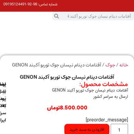
98-92-09195124491
شماره تماس:
0
ت
/
/ آفتامات دینام نیسان جوک توربو آکبند GENON
ه
جوک
آفتامات دینام نیسان جوک توربو آکبند GENON
خصات محصول:
ارسال
اصالت
پشتیبانی
مات دینام نیسان جوک توربو آکبند GENON
با
اصل
(واتس
ال به سراسر کشور
آپ)
بودن
پست
به
کالا
8.500.000
تومان
سراسر
ایران
افزودن به سبد خرید