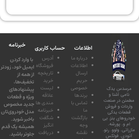
خبرنامه
اطلاعات
حساب کاربری
درباره ما
آدرس
با وارد کردن
اطلاعات
فروشگاه
ایمیل خود، زودتر
ارسال
تاریخچه
از همه از
حریم
خرید
تخفیف‌ها،
خصوصی
لیست
پیشنهادهای
سدس یدک
برندها
علاقه
امی آشنا و
ویژه و قطعات
ئن در صنعت
تماس با
مندی ها
جدید مخصوص
دات و فروش
ما
خبرنامه
مدل خودروی‌تان
عات یدکی
بازگشت
شگفت
وهای بنز. بی
باخبر شوید.
 و. پورشه.
وجه
انگیز
همیشه یک قدم
تی. ولوو. رنو.
نقشه
دریافت
جلوتر باشید.
ودی. فولکس