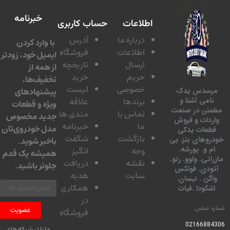
خبرنامه
اطلاعات
حساب کاربری
درباره ما
آدرس
با وارد کردن
اطلاعات
فروشگاه
ایمیل خود، زودتر
ارسال
تاریخچه
از همه از
حریم
خرید
تخفیف‌ها،
خصوصی
لیست
پیشنهادهای
سدس یدک
برندها
علاقه
امی آشنا و
ویژه و قطعات
ئن در صنعت
تماس با
مندی ها
جدید مخصوص
دات و فروش
ما
خبرنامه
مدل خودروی‌تان
عات یدکی
بازگشت
شگفت
وهای بنز. بی
باخبر شوید.
 و. پورشه.
وجه
انگیز
همیشه یک قدم
تی. ولوو. رنو.
نقشه
دریافت
جلوتر باشید.
ودی. فولکس
سایت
هدیه
گن . نیسان.
همکاری
کودا .فیات
در
 تماس
عضویت
فروشگاه
0216688
ما را در شبکه های