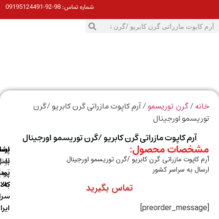
98-92-09195124491
شماره تماس:
0
ت
/
/ آرم کاپوت مازراتی گرن کابریو /گرن
ه
گرن توریسمو
یسمو اورجینال
آرم کاپوت مازراتی گرن کابریو /گرن توریسمو اورجینال
خصات محصول:
ارسال
اصالت
پشتیبانی
 کاپوت مازراتی گرن کابریو /گرن توریسمو اورجینال
با
اصل
(واتس
ال به سراسر کشور
آپ)
بودن
پست
به
کالا
تماس بگیرید
سراسر
ایران