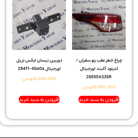
چراغ خطر عقب رنو سفران /
دوربین نیسان ایکس تریل
لتیتود آکبند اورجینال
اورجینال 284f1-4ba0a
265554335R
22.000.000
تومان
16.800.000
تومان
افزودن به سبد خرید
افزودن به سبد خرید