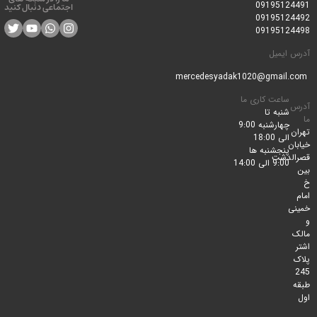
0919512
اجتماعی دنبال کنید
0919512
0919512
ایمیل
ساعت کاری ما
شنبه تا
چهارشنبه 9:00
الی 18:00
پنجشنبه ها
لدشت
9:00 الی 14:00