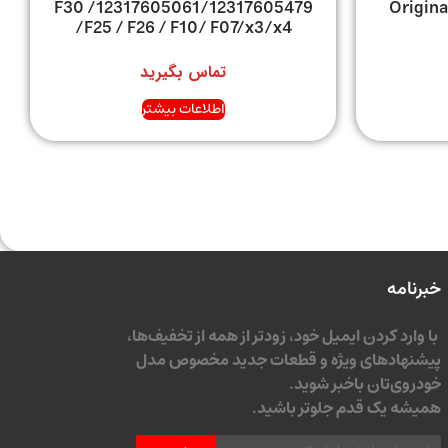
12317605061/12317605479/ F30
Origina
/F25 / F26 / F10/ F07/x3/x4
تماس بگیرید
اطلاعات بیشتر
خبرنامه
با وارد کردن ایمیل خود، زودتر از همه از تخفیف‌ها،
پیشنهادهای ویژه و قطعات جدید مخصوص مدل
خودروی‌تان باخبر شوید.
همیشه یک قدم جلوتر باشید.