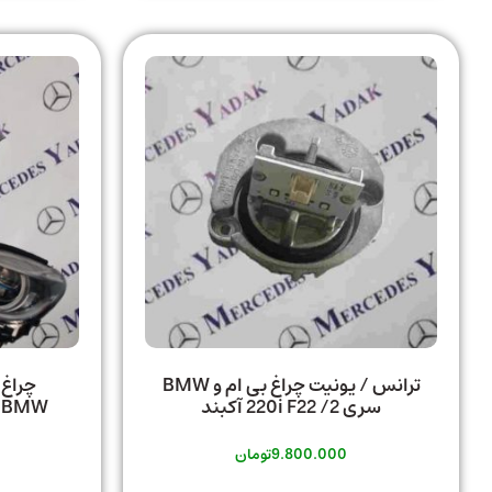
ترانس / یونیت چراغ بی ام و BMW
سری 2/ 220i F22 آکبند
9.800.000
تومان