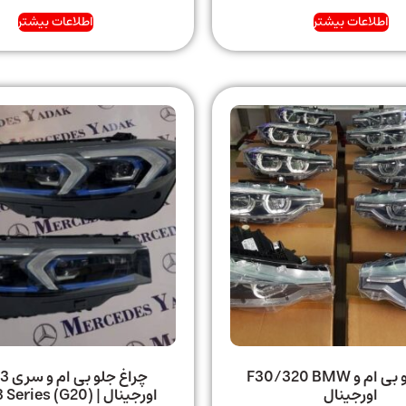
اطلاعات بیشتر
اطلاعات بیشتر
چراغ جلو بی ام و F30/320 BMW
اورجینال
اورجینال | ries (G20