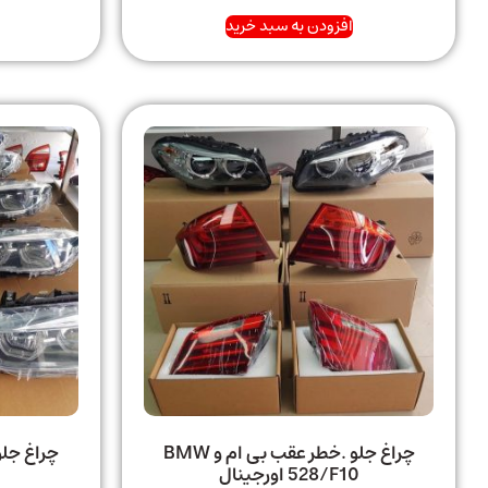
افزودن به سبد خرید
چراغ جلو .خطر عقب بی ام و BMW
528/F10 اورجینال