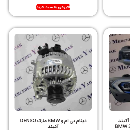
افزودن به سبد خرید
چراغ جلو بی ام و سری 3 آکبند
دینام بی ام و BMW مارک DENSO
BMW 3 Se)
آکبند