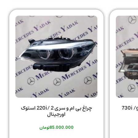
730i /g11/g
چراغ بی ام و سری 2 /220i استوک
اورجینال
85.000.000
تومان