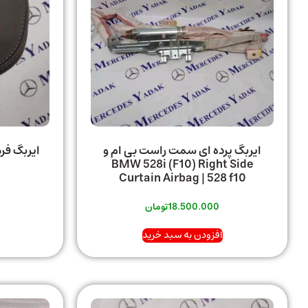
ایربگ پرده ای سمت راست بی ام و
BMW 528i (F10) Right Side
Curtain Airbag | 528 f10
18.500.000
تومان
افزودن به سبد خرید