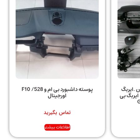
ن .ایربگ
پوسته داشبورد بی ام و 528/ F10
ایربگ بی
اورجینال
تماس بگیرید
اطلاعات بیشتر