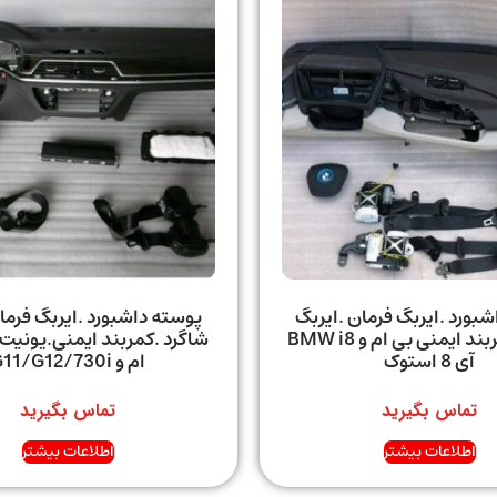
بورد .ایربگ فرمان .ایربگ
پوسته داشبورد .ایربگ فرما
شاگرد .کمربند ایمنی بی ام و BMW i8
شاگرد .کمربند ایمنی.یونیت 
آی 8 استوک
ام و G11/G12/730i
تماس بگیرید
تماس بگیرید
اطلاعات بیشتر
اطلاعات بیشتر