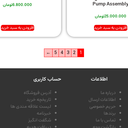
Pump Assembl
6.800.000
تومان
25.000.000
تومان
افزودن به سبد خرید
افزودن به سبد خرید
←
5
4
3
2
1
اطلاعات
حساب کاربری
درباره ما
آدرس فروشگاه
اطلاعات ارسال
تاریخچه خرید
حریم خصوصی
لیست علاقه مندی ها
برندها
خبرنامه
تماس با ما
شگفت انگیز
بازگشت وجه
دریافت هدیه