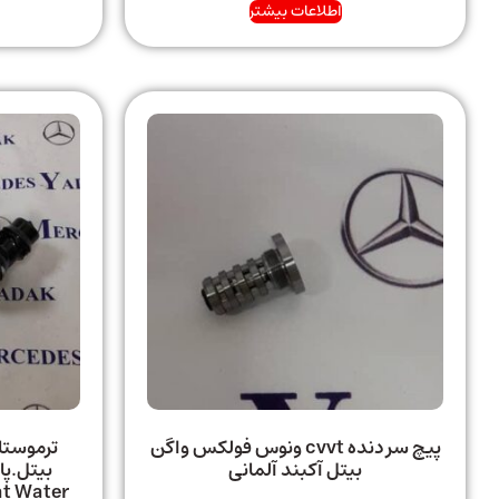
اطلاعات بیشتر
پیچ سر دنده cvvt ونوس فولکس واگن
ترموستا
بیتل آکبند آلمانی
بیتل.پا
t Water