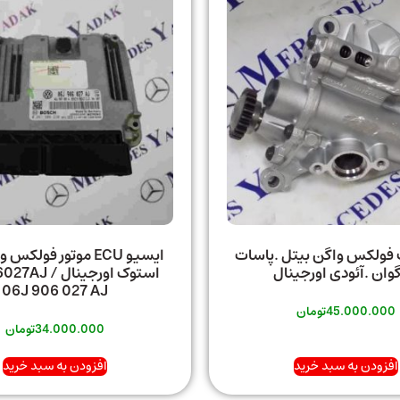
 فولکس واگن بیتل .پاسات
ایسیو ECU موتور فولک
گوان .آئودی اورجینال
استوک اورجینال 
06J 906 027 AJ
45.000.000
تومان
34.000.000
تومان
افزودن به سبد خرید
افزودن به سبد خرید