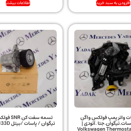
افزودن به سبد خرید
اطلاعات بیشتر
ت واتر پمپ فولکس واگن
تسمه سفت کن
سات.تیگوان.جتا .آئودی |
تیگوان / پاسات /بیتل 06L903133D
Volkswagen Thermosta