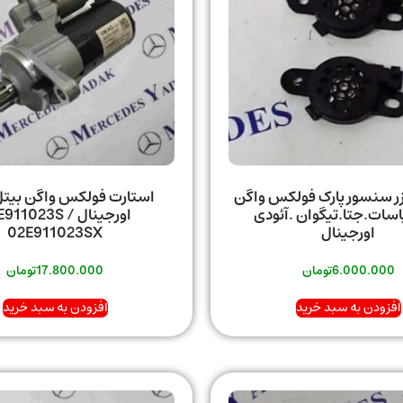
زر سنسور پارک فولکس واگن
استارت فولکس واگن بیتل
اسات.جتا.تیگوان .آئودی
اورجینال E911023S
اورجینال
02E911023SX
6.000.000
تومان
17.800.000
تومان
افزودن به سبد خرید
افزودن به سبد خرید