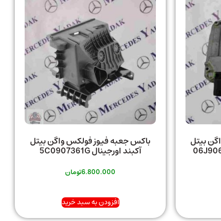
س واگن بیتل
باکس جعبه فیوز فولکس واگن بیتل
06J906027AJ /
آکبند اورجینال 5C0907361G
6.800.000
تومان
افزودن به سبد خرید