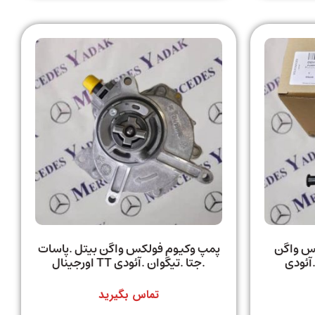
کس واگن
پمپ وکیوم فولکس واگن بیتل .پاسات
آئودی
.جتا .تیگوان .آئودی TT اورجینال
تماس بگیرید