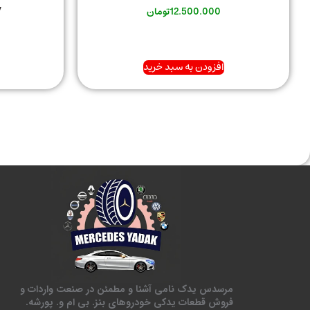
y
12.500.000
تومان
افزودن به سبد خرید
مرسدس یدک نامی آشنا و مطمئن در صنعت واردات و
فروش قطعات یدکی خودروهای بنز. بی ام و. پورشه.