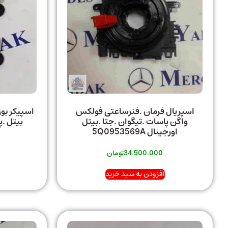
اسپریال فرمان .فنرساعتی فولکس
اسپیکر بو
واگن پاسات .تیگوان .جتا .بیتل
بیتل .پ
اورجینال 5Q0953569A
34.500.000
تومان
افزودن به سبد خرید