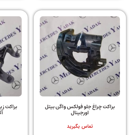
براکت چراغ جلو فولکس واگن بیتل
براکت زی
اورجینال
آکبن
تماس بگیرید