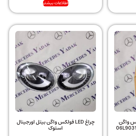
اطلاعات بیشتر
 SNR فولکس واگن
چراغ LED فولکس واگن بیتل اورجینال
استوک