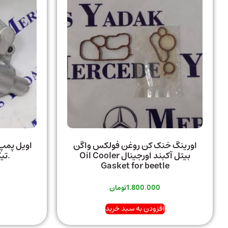
اورینگ خنک کن روغن فولکس واگن
اویل پمپ
بیتل آکبند اورجینال Oil Cooler
.تی
Gasket for beetle
1.800.000
تومان
افزودن به سبد خرید