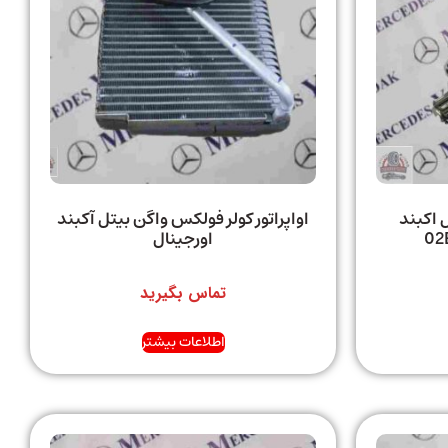
 اکبند
اواپراتور کولر فولکس واگن بیتل آکبند
02 /
اورجینال
تماس بگیرید
اطلاعات بیشتر