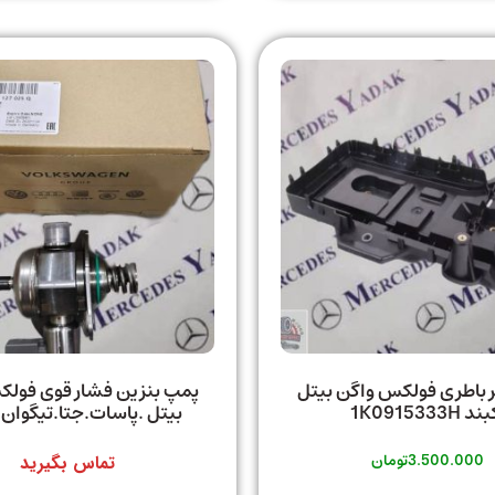
ر باطری فولکس واگن بیتل
پمپ بنزین فشار قوی فول
د 1K0915333H
بیتل .پاسات.جتا.تیگوان.
3.500.000
تومان
تماس بگیرید