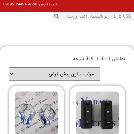
98-92-09195124491
شماره تماس:
نمایش 1–16 از 319 نتیجه