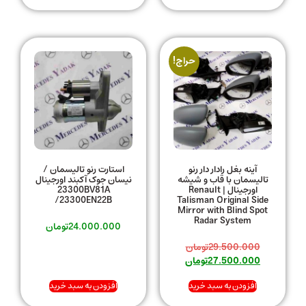
حراج!
آینه بغل رادار دار رنو
استارت رنو تالیسمان /
تالیسمان با قاب و شیشه
نیسان جوک آکبند اورجینال
اورجینال | Renault
23300BV81A
/23300EN22B
Talisman Original Side
Mirror with Blind Spot
Radar System
24.000.000
تومان
29.500.000
تومان
27.500.000
تومان
افزودن به سبد خرید
افزودن به سبد خرید