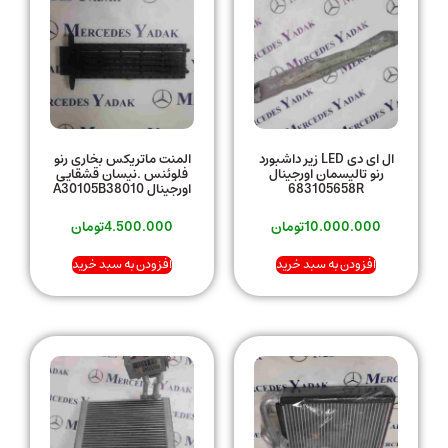
ال ای دی LED زیر داشبورد
المنت ماتریکس بخاری رنو
رنو تالیسمان اورجینال
فلوئنس .نیسان قشقایی
683105658R
اورجینال A30105B38010
10.000.000
تومان
4.500.000
تومان
افزودن به سبد خرید
افزودن به سبد خرید