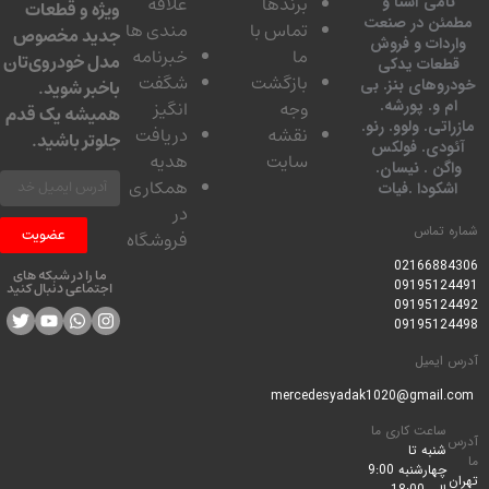
برندها
علاقه
نامی آشنا و
ویژه و قطعات
مطمئن در صنعت
تماس با
مندی ها
جدید مخصوص
واردات و فروش
ما
خبرنامه
مدل خودروی‌تان
قطعات یدکی
بازگشت
شگفت
خودروهای بنز. بی
باخبر شوید.
ام و. پورشه.
وجه
انگیز
همیشه یک قدم
مازراتی. ولوو. رنو.
نقشه
دریافت
جلوتر باشید.
آئودی. فولکس
سایت
هدیه
واگن . نیسان.
همکاری
اشکودا .فیات
در
شماره تماس
عضویت
فروشگاه
0216688430
6
ما را در شبکه های
09195124491
اجتماعی دنبال کنید
09195124492
09195124498
آدرس ایمیل
mercedesyadak1020@gmail.com
ساعت کاری ما
آدرس
شنبه تا
ما
چهارشنبه 9:00
تهران