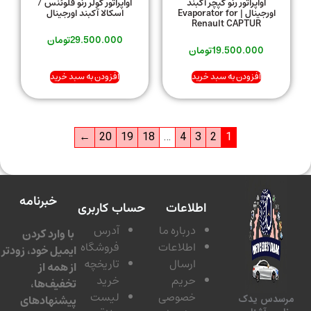
اواپراتور رنو کپچر آکبند
اواپراتور کولر رنو فلوئنس /
اورجینال | Evaporator for
اسکالا آکبند اورجینال
Renault CAPTUR
29.500.000
تومان
19.500.000
تومان
افزودن به سبد خرید
افزودن به سبد خرید
←
20
19
18
…
4
3
2
1
خبرنامه
اطلاعات
حساب کاربری
درباره ما
آدرس
با وارد کردن
اطلاعات
فروشگاه
ایمیل خود، زودتر
ارسال
تاریخچه
از همه از
حریم
خرید
تخفیف‌ها،
خصوصی
لیست
پیشنهادهای
مرسدس یدک