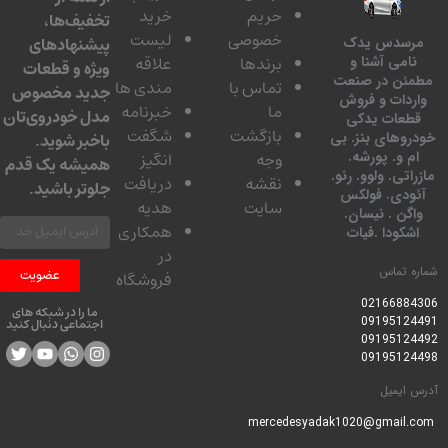
حریم
خرید
تخفیف‌ها،
خصوصی
لیست
پیشنهادهای
مرسدس یدک
برندها
علاقه
نامی آشنا و
ویژه و قطعات
مطمئن در صنعت
تماس با
مندی ها
جدید مخصوص
واردات و فروش
ما
خبرنامه
مدل خودروی‌تان
قطعات یدکی
بازگشت
شگفت
خودروهای بنز. بی
باخبر شوید.
ام و. پورشه.
وجه
انگیز
همیشه یک قدم
مازراتی. ولوو. رنو.
نقشه
دریافت
جلوتر باشید.
آئودی. فولکس
سایت
هدیه
واگن . نیسان.
همکاری
اشکودا .فیات
در
شماره تماس
عضویت
فروشگاه
0216688430
6
ما را در شبکه های
09195124491
اجتماعی دنبال کنید
09195124492
09195124498
آدرس ایمیل
mercedesyadak1020@gmail.com