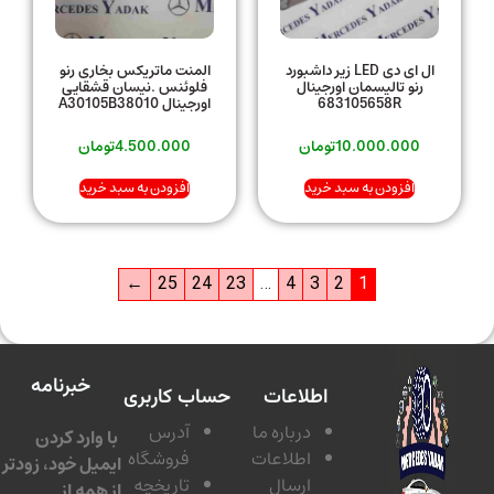
ال ای دی LED زیر داشبورد
المنت ماتریکس بخاری رنو
رنو تالیسمان اورجینال
فلوئنس .نیسان قشقایی
683105658R
اورجینال A30105B38010
10.000.000
تومان
4.500.000
تومان
افزودن به سبد خرید
افزودن به سبد خرید
←
25
24
23
…
4
3
2
1
خبرنامه
اطلاعات
حساب کاربری
درباره ما
آدرس
با وارد کردن
اطلاعات
فروشگاه
ایمیل خود، زودتر
ارسال
تاریخچه
از همه از