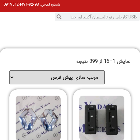
98-92-09195124491
شماره تماس:
نمایش 1–16 از 399 نتیجه