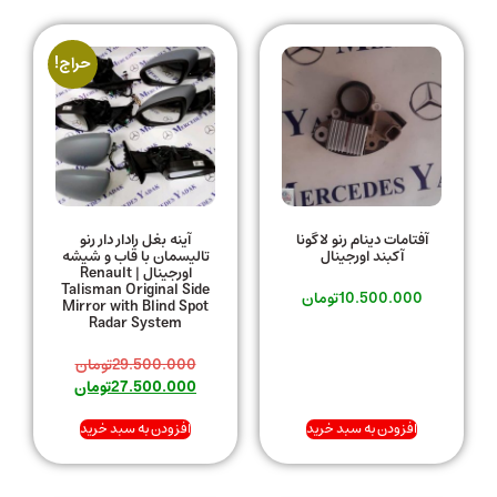
حراج!
آفتامات دینام رنو لاگونا
آینه بغل رادار دار رنو
آکبند اورجینال
تالیسمان با قاب و شیشه
اورجینال | Renault
Talisman Original Side
10.500.000
تومان
Mirror with Blind Spot
Radar System
29.500.000
تومان
27.500.000
تومان
افزودن به سبد خرید
افزودن به سبد خرید