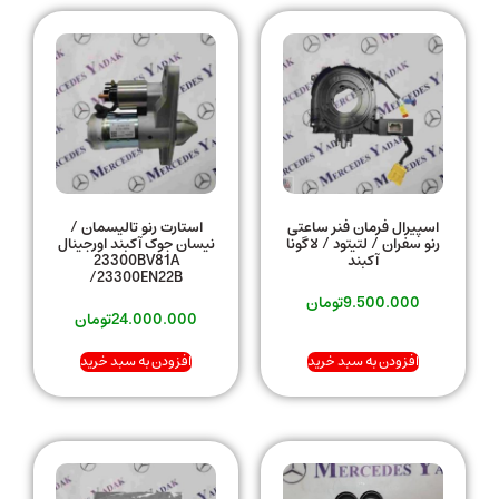
اسپیرال فرمان فنر ساعتی
استارت رنو تالیسمان /
رنو سفران / لتیتود / لاگونا
نیسان جوک آکبند اورجینال
آکبند
23300BV81A
/23300EN22B
9.500.000
تومان
24.000.000
تومان
افزودن به سبد خرید
افزودن به سبد خرید