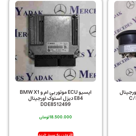
ورجینال
ایسیو ECU موتور بی ام و BMW X1
E84 دیزل استوک اورجینال
DDE8512499
18.500.000
تومان
افزودن به سبد خرید