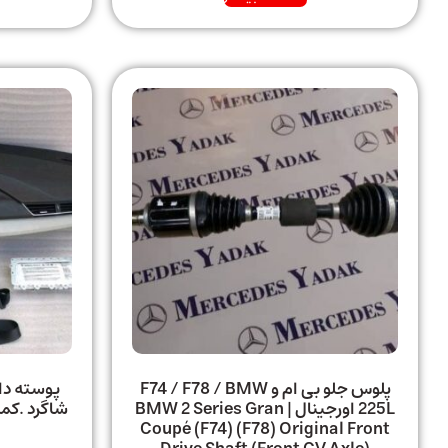
پلوس جلو بی ام و F74 / F78 / BMW
پوسته داش
225L اورجینال | BMW 2 Series Gran
Coupé (F74) (F78) Original Front