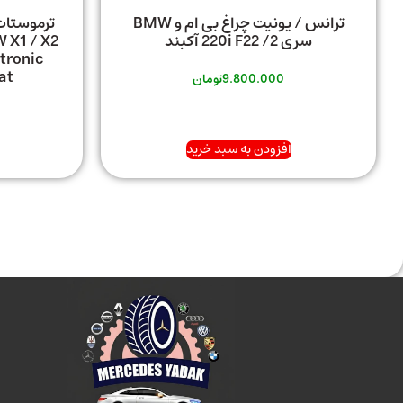
ترانس / یونیت چراغ بی ام و BMW
سری 2/ 220i F22 آکبند
tronic
at
9.800.000
تومان
افزودن به سبد خرید