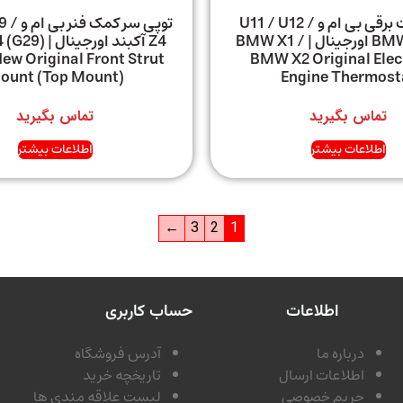
ترموستات برقی بی ام و U11 / U12 /
توپی سر 
BMW X1 / X2 اورجینال | BMW X1 /
Z4 آکبند اورجین
ew Original Front Strut
BMW X2 Original Elec
ount (Top Mount)
Engine Thermost
تماس بگیرید
تماس بگیرید
اطلاعات بیشتر
اطلاعات بیشتر
←
3
2
1
اطلاعات
حساب کاربری
درباره ما
آدرس فروشگاه
اطلاعات ارسال
تاریخچه خرید
حریم خصوصی
لیست علاقه مندی ها