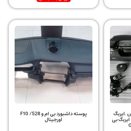
ن .ایربگ
پوسته داشبورد بی ام و 528/ F10
ایربگ بی
اورجینال