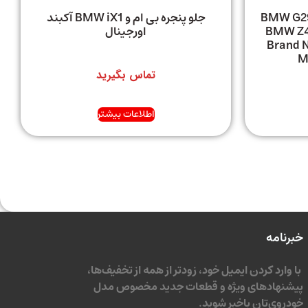
کمک فنر بی ام و BMW G29 /
جلو پنجره بی ام و BMW iX1 آکبند
ال | BMW Z4 (G29)
اورجینال
Brand N
M
تماس بگیرید
اطلاعات بیشتر
خبرنامه
با وارد کردن ایمیل خود، زودتر از همه از تخفیف‌ها،
پیشنهادهای ویژه و قطعات جدید مخصوص مدل
خودروی‌تان باخبر شوید.