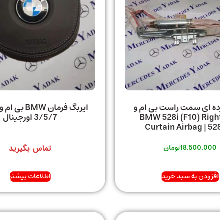
ده ای سمت راست بی ام و
BMW 528i (F10) Righ
3/5/7 اورجینال
Curtain Airbag | 52
18.500.000
تومان
تماس بگیرید
افزودن به سبد خرید
اطلاعات بیشتر