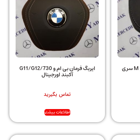
ایربگ فرمان BMW بی ام و M سری
ایربگ فرمان بی ام و 730/G11/G12
آکبند اورجینال
تماس بگیرید
اطلاعات بیشتر