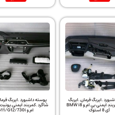
بورد .ایربگ فرمان .ایربگ
پوسته داشبورد .ایربگ فرما
شاگرد .کمربند ایمنی بی ام و BMW i8
شاگرد .کمربند ایمنی.یونیت 
آی 8 استوک
ام و G11/G12/730i