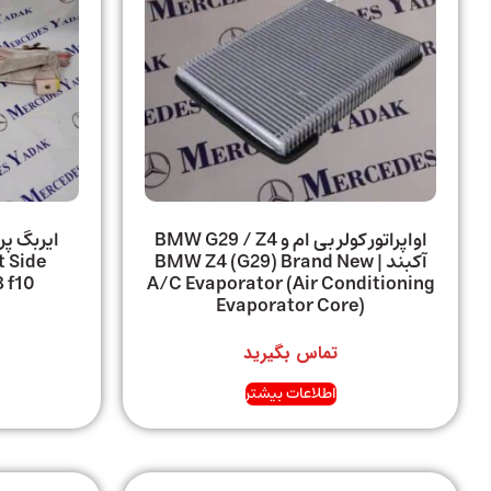
اواپراتور کولر بی ام و BMW G29 / Z4
ایربگ پر
آکبند | BMW Z4 (G29) Brand New
t Side
8 f10
A/C Evaporator (Air Conditioning
Evaporator Core)
تماس بگیرید
اطلاعات بیشتر