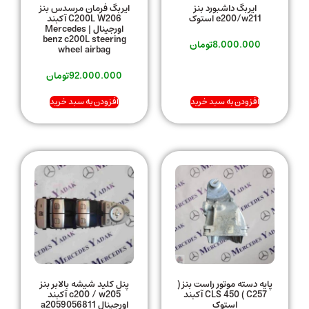
ایربگ داشبورد بنز
ایربگ فرمان مرسدس بنز
e200/w211 استوک
C200L W206 آکبند
اورجینال | Mercedes
benz c200L steering
8.000.000
تومان
wheel airbag
92.000.000
تومان
افزودن به سبد خرید
افزودن به سبد خرید
پایه دسته موتور راست بنز (
پنل کلید شیشه بالابر بنز
CLS 450 ( C257 آکبند
c200 / w205 آکبند
استوک
اورجینال a2059056811