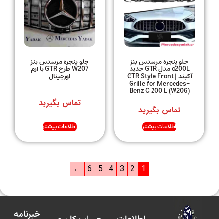
جلو پنجره مرسدس بنز
جلو پنجره مرسدس بنز
c200L مدل GTR جدید
W207 طرح GTR با آرم
آکبند | GTR Style Front
اورجینال
Grille for Mercedes-
Benz C 200 L (W206)
تماس بگیرید
تماس بگیرید
اطلاعات بیشتر
اطلاعات بیشتر
←
6
5
4
3
2
1
خبرنامه