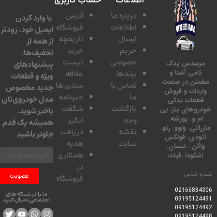
اطلاعات
حساب کاربری
درباره ما
آدرس
با وارد کردن
اطلاعات
فروشگاه
ایمیل خود، زودتر
ارسال
تاریخچه
از همه از
حریم
خرید
تخفیف‌ها،
خصوصی
لیست
پیشنهادهای
مرسدس یدک
برندها
علاقه
نامی آشنا و
ویژه و قطعات
مطمئن در صنعت
تماس با
مندی ها
جدید مخصوص
واردات و فروش
ما
خبرنامه
مدل خودروی‌تان
قطعات یدکی
بازگشت
شگفت
خودروهای بنز. بی
باخبر شوید.
ام و. پورشه.
وجه
انگیز
همیشه یک قدم
مازراتی. ولوو. رنو.
نقشه
دریافت
جلوتر باشید.
آئودی. فولکس
سایت
هدیه
واگن . نیسان.
همکاری
اشکودا .فیات
در
شماره تماس
عضویت
فروشگاه
0216688430
6
ما را در شبکه های
09195124491
اجتماعی دنبال کنید
09195124492
09195124498