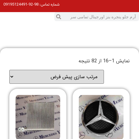
98-92-09195124491
شماره تماس:
نمایش 1–16 از 82 نتیجه