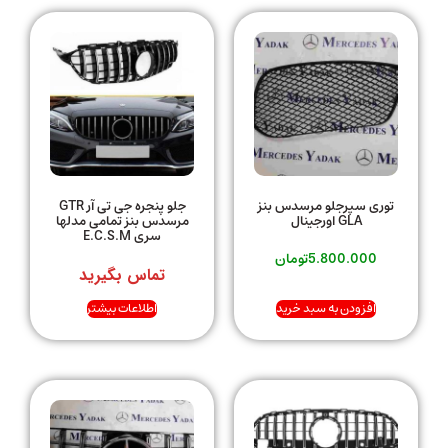
توری سپرجلو مرسدس بنز
جلو پنجره جی تی آر GTR
GLA اورجینال
مرسدس بنز تمامی مدلها
سری E.C.S.M
5.800.000
تومان
تماس بگیرید
افزودن به سبد خرید
اطلاعات بیشتر