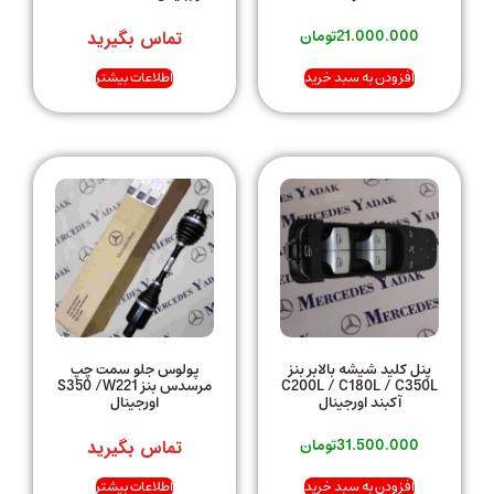
21.000.000
تومان
تماس بگیرید
افزودن به سبد خرید
اطلاعات بیشتر
پنل کلید شیشه بالابر بنز
پولوس جلو سمت چپ
C200L / C180L / C350L
مرسدس بنز S350 /W221
آکبند اورجینال
اورجینال
31.500.000
تومان
تماس بگیرید
افزودن به سبد خرید
اطلاعات بیشتر