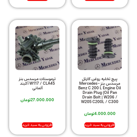
پیچ تخلیه روغن کارتل
ترموستات مرسدس بنز
مرسدس بنز Mercedes-
W117 / CLA45 آکبند
Benz C 200 L Engine Oil
آلمانی
Drain Plug (Oil Pan
Drain Bolt | W206 /
27.000.000
تومان
W205 C200L / C300
4.000.000
تومان
افزودن به سبد خرید
افزودن به سبد خرید