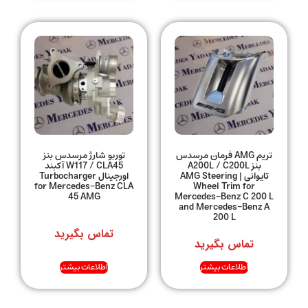
تریم AMG فرمان مرسدس
توربو شارژ مرسدس بنز
بنز A200L / C200L
W117 / CLA45 آکبند
تایوانی | AMG Steering
اورجینال Turbocharger
for Mercedes-Benz CLA
Wheel Trim for
45 AMG
Mercedes-Benz C 200 L
and Mercedes-Benz A
200 L
تماس بگیرید
تماس بگیرید
اطلاعات بیشتر
اطلاعات بیشتر