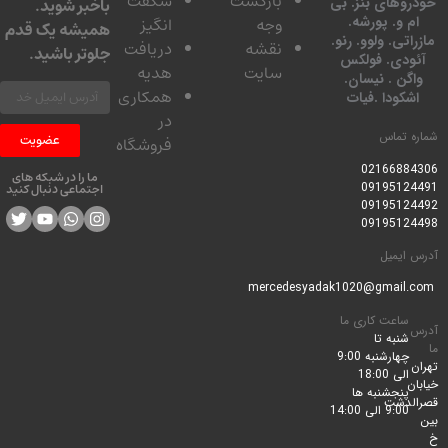
بازگشت
شگفت
خودروهای بنز. بی
باخبر شوید.
ام و. پورشه.
وجه
انگیز
همیشه یک قدم
مازراتی. ولوو. رنو.
نقشه
دریافت
جلوتر باشید.
آئودی. فولکس
سایت
هدیه
واگن . نیسان.
همکاری
اشکودا .فیات
در
شماره تماس
عضویت
فروشگاه
0216688430
6
ما را در شبکه های
09195124491
اجتماعی دنبال کنید
09195124492
09195124498
آدرس ایمیل
mercedesyadak1020@gmail.com
ساعت کاری ما
آدرس
شنبه تا
ما
چهارشنبه 9:00
تهران
الی 18:00
خیابان
پنجشنبه ها
قصرالدشت
9:00 الی 14:00
بین
خ