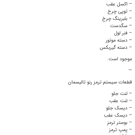
– اکسل عقب
– توپی چرخ
– بلبرینگ چرخ
– سگدست
– فنر لول
– دسته موتور
– دسته گیربکس
موجود است.
—
قطعات سیستم ترمز رنو تالیسمان
– لنت جلو
– لنت عقب
– دیسک جلو
– دیسک عقب
– بوستر ترمز
– پمپ ترمز