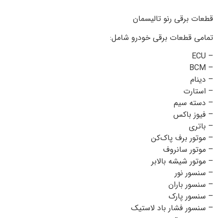
—
قطعات برقی رنو تالیسمان
تمامی قطعات برقی خودرو شامل:
– ECU
– BCM
– دینام
– استارت
– دسته سیم
– فیوز باکس
– باتری
– موتور برف پاک‌کن
– موتور سانروف
– موتور شیشه بالابر
– سنسور نور
– سنسور باران
– سنسور پارک
– سنسور فشار باد لاستیک