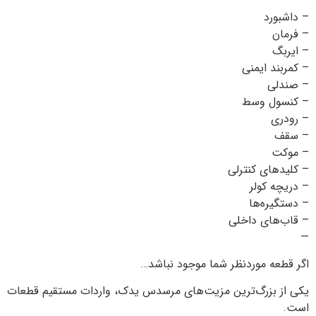
– داشبورد
– فرمان
– ایربگ
– کمربند ایمنی
– صندلی
– کنسول وسط
– رودری
– سقف
– موکت
– کلیدهای کنترلی
– دریچه کولر
– دستگیره‌ها
– قاب‌های داخلی
—
اگر قطعه موردنظر شما موجود نباشد…
یکی از بزرگ‌ترین مزیت‌های مرسدس یدک، واردات مستقیم قطعات
است.