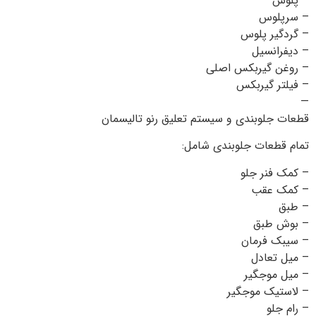
– پلوس
– سرپلوس
– گردگیر پلوس
– دیفرانسیل
– روغن گیربکس اصلی
– فیلتر گیربکس
—
قطعات جلوبندی و سیستم تعلیق رنو تالیسمان
تمام قطعات جلوبندی شامل:
– کمک فنر جلو
– کمک عقب
– طبق
– بوش طبق
– سیبک فرمان
– میل تعادل
– میل موجگیر
– لاستیک موجگیر
– رام جلو