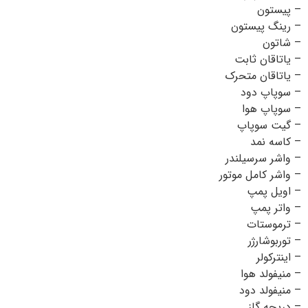
– پیستون
– رینگ پیستون
– شاتون
– یاتاقان ثابت
– یاتاقان متحرک
– سوپاپ دود
– سوپاپ هوا
– گیت سوپاپ
– کاسه نمد
– واشر سرسیلندر
– واشر کامل موتور
– اویل پمپ
– واتر پمپ
– ترموستات
– توربوشارژر
– اینترکولر
– منیفولد هوا
– منیفولد دود
– دریچه گاز