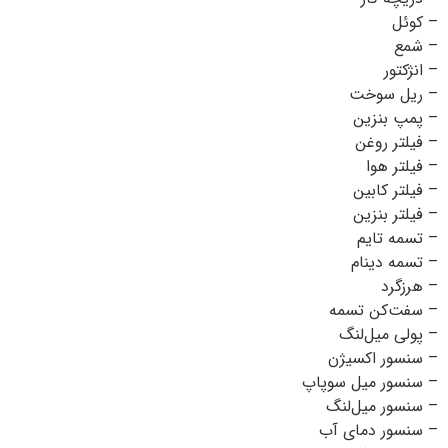
– کوئل
– شمع
– انژکتور
– ریل سوخت
– پمپ بنزین
– فیلتر روغن
– فیلتر هوا
– فیلتر کابین
– فیلتر بنزین
– تسمه تایم
– تسمه دینام
– هرزگرد
– سفت‌کن تسمه
– پولی میل‌لنگ
– سنسور اکسیژن
– سنسور میل سوپاپ
– سنسور میل‌لنگ
– سنسور دمای آب