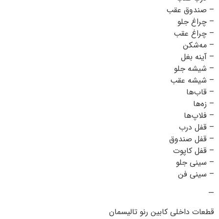
– صندوق عقب
– چراغ جلو
– چراغ عقب
– مه‌شکن
– آینه بغل
– شیشه جلو
– شیشه عقب
– قاب‌ها
– زه‌ها
– فلاپ‌ها
– قفل درب
– قفل صندوق
– قفل کاپوت
– سینی جلو
– سینی فن
—
قطعات داخلی کابین رنو تالیسمان