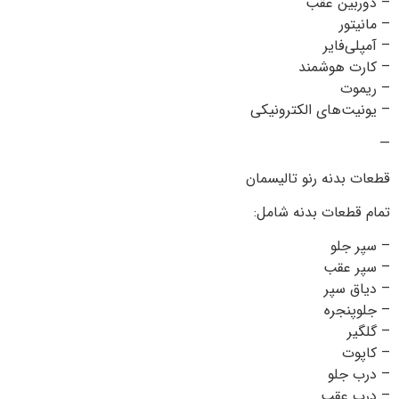
– دوربین عقب
– مانیتور
– آمپلی‌فایر
– کارت هوشمند
– ریموت
– یونیت‌های الکترونیکی
—
قطعات بدنه رنو تالیسمان
تمام قطعات بدنه شامل:
– سپر جلو
– سپر عقب
– دیاق سپر
– جلوپنجره
– گلگیر
– کاپوت
– درب جلو
– درب عقب