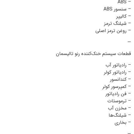
– ABS
– سنسور ABS
– کالیپر
– شیلنگ ترمز
– روغن ترمز اصلی
—
قطعات سیستم خنک‌کننده رنو تالیسمان
– رادیاتور آب
– رادیاتور کولر
– کندانسور
– کمپرسور کولر
– فن رادیاتور
– ترموستات
– مخزن آب
– شیلنگ‌ها
– بخاری