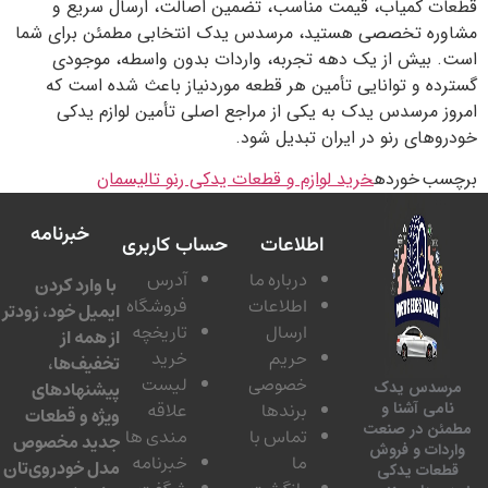
قطعات کمیاب، قیمت مناسب، تضمین اصالت، ارسال سریع و
مشاوره تخصصی هستید، مرسدس یدک انتخابی مطمئن برای شما
است. بیش از یک دهه تجربه، واردات بدون واسطه، موجودی
گسترده و توانایی تأمین هر قطعه موردنیاز باعث شده است که
امروز مرسدس یدک به یکی از مراجع اصلی تأمین لوازم یدکی
خودروهای رنو در ایران تبدیل شود.
برچسب خورده
خرید لوازم و قطعات یدکی رنو تالیسمان
خبرنامه
اطلاعات
حساب کاربری
درباره ما
آدرس
با وارد کردن
اطلاعات
فروشگاه
ایمیل خود، زودتر
ارسال
تاریخچه
از همه از
حریم
خرید
تخفیف‌ها،
خصوصی
لیست
پیشنهادهای
مرسدس یدک
برندها
علاقه
نامی آشنا و
ویژه و قطعات
مطمئن در صنعت
تماس با
مندی ها
جدید مخصوص
واردات و فروش
ما
خبرنامه
مدل خودروی‌تان
قطعات یدکی