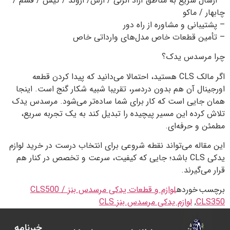
– ارسال سریع به مناطق آزاد انزلی / ارس/ اروند / کیش / قشم /
چابهار / ماکو
– پشتیبانی و مشاوره از راه دور
– تأمین قطعات خاص مدل‌های وارداتی خاص
چرا مرسدس یدک؟
اگر مالک CLS هستید، احتمالا می‌دانید که پیدا کردن قطعه
اورجینال آن هم بدون دردسر، تقریبا شبیه شکار گنج است. اینجا
همان جایی است که کار برای شما ساده‌تر می‌شود. مرسدس یدک
تلاش کرده این مسیر پیچیده را تبدیل کند به یک تجربه سریع،
مطمئن و حرفه‌ای.
این مقاله می‌تواند نقطه شروعی برای انتخاب درست در خرید لوازم
یدکی CLS باشد؛ جایی که کیفیت، سرعت و تخصص در کنار هم
قرار می‌گیرند.
برچسب خورده
لوازم و قطعات یدکی مرسدس بنز CLS500 /
CLS350
,
لوازم یدکی مرسدس بنز CLS
خبرنامه