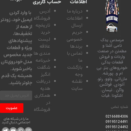
اطلاعات
حساب کاربری
درباره ما
آدرس
با وارد کردن
اطلاعات
فروشگاه
ایمیل خود، زودتر
ارسال
تاریخچه
از همه از
حریم
خرید
تخفیف‌ها،
خصوصی
لیست
پیشنهادهای
مرسدس یدک
برندها
علاقه
نامی آشنا و
ویژه و قطعات
مطمئن در صنعت
تماس با
مندی ها
جدید مخصوص
واردات و فروش
ما
خبرنامه
مدل خودروی‌تان
قطعات یدکی
بازگشت
شگفت
خودروهای بنز. بی
باخبر شوید.
ام و. پورشه.
وجه
انگیز
همیشه یک قدم
مازراتی. ولوو. رنو.
نقشه
دریافت
جلوتر باشید.
آئودی. فولکس
سایت
هدیه
واگن . نیسان.
همکاری
اشکودا .فیات
در
شماره تماس
عضویت
فروشگاه
0216688430
6
ما را در شبکه های
09195124491
اجتماعی دنبال کنید
09195124492