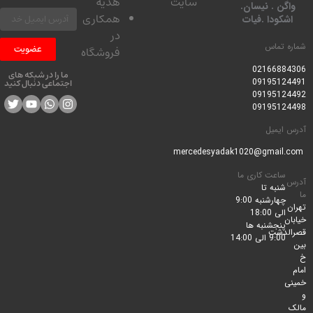
سایت
هدیه
واگن . نیسان.
همکاری
اشکودا .فیات
در
شماره تماس
عضویت
فروشگاه
0216688430
6
ما را در شبکه های
09195124491
اجتماعی دنبال کنید
09195124492
09195124498
آدرس ایمیل
mercedesyadak1020@gmail.com
ساعت کاری ما
آدرس
شنبه تا
ما
چهارشنبه 9:00
تهران
الی 18:00
خیابان
پنجشنبه ها
قصرالدشت
9:00 الی 14:00
بین
خ
امام
خمینی
و
مالک