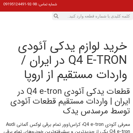
98-92-09195124491
شماره تماس:
خرید لوازم یدکی آئودی
Q4 E-TRON در ایران /
واردات مستقیم از اروپا
قطعات یدکی آئودی Q4 e-tron در
ایران | واردات مستقیم قطعات آئودی
توسط مرسدس یدک
معرفی آئودی Q4 e-tron؛ کراس‌اوور تمام برقی لوکس آلمانی Audi
Q4 e-tron یکی از جدیدترین و پیشرفته‌ترین خودروهای تمام برقی