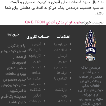
به دنبال خرید قطعات اصلی آئودی با کیفیت تضمینی و قیمت
مناسب هستید، مرسدس یدک می‌تواند انتخابی مطمئن برای شما
باشد.
برچسب خورده
خرید لوازم یدکی آئودی Q4 E-TRON
خبرنامه
اطلاعات
حساب کاربری
درباره ما
آدرس
با وارد کردن
اطلاعات
فروشگاه
ایمیل خود، زودتر
ارسال
تاریخچه
از همه از
حریم
خرید
تخفیف‌ها،
خصوصی
لیست
پیشنهادهای
مرسدس یدک
برندها
علاقه
نامی آشنا و
ویژه و قطعات
مطمئن در صنعت
تماس با
مندی ها
جدید مخصوص
واردات و فروش
ما
خبرنامه
مدل خودروی‌تان
قطعات یدکی
بازگشت
شگفت
خودروهای بنز. بی
باخبر شوید.
ام و. پورشه.
وجه
انگیز
همیشه یک قدم
مازراتی. ولوو. رنو.
نقشه
دریافت
جلوتر باشید.
آئودی. فولکس